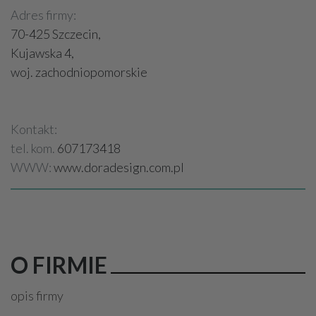
Adres firmy:
70-425 Szczecin,
Kujawska 4,
woj. zachodniopomorskie
Kontakt:
tel. kom.
607173418
WWW:
www.doradesign.com.pl
O FIRMIE
opis firmy