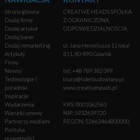
Strona główna
CREATIVE HEADS SPÓŁKA
Dodaj firmę
Z OGRANICZONĄ
Dodaj artykuł
ODPOWIEDZIALNOŚCIĄ
Dodaj baner
Dodaj remarketing
ul. Jana Heweliusza 11 lokal
Artykuły
811, 80-890 Gdańsk
Firmy
Newsy
tel. +48 789 382 099
Technologie i
biuro@liderbudowlany.pl
poradniki
www.creativeheads.pl
Inspiracje
Wydarzenia
KRS: 0001062563
Warunki umowy
NIP: 5932639720
Partnerzy medialni
REGON: 52663464800000
Polityka
prywatności