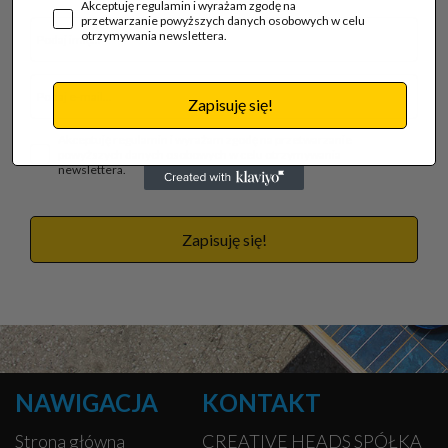
Akceptuję regulamin i wyrażam zgodę na
przetwarzanie powyższych danych osobowych w celu
otrzymywania newslettera.
Zapisuję się!
Akceptuję regulamin i wyrażam zgodę na przetwarzanie
powyższych danych osobowych w celu otrzymywania
newslettera.
Zapisuję się!
NAWIGACJA
KONTAKT
Strona główna
CREATIVE HEADS SPÓŁKA