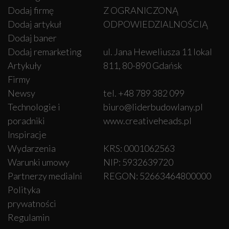
Dodaj firmę
Z OGRANICZONĄ
Dodaj artykuł
ODPOWIEDZIALNOŚCIĄ
Dodaj baner
Dodaj remarketing
ul. Jana Heweliusza 11 lokal
Artykuły
811, 80-890 Gdańsk
Firmy
Newsy
tel. +48 789 382 099
Technologie i
biuro@liderbudowlany.pl
poradniki
www.creativeheads.pl
Inspiracje
Wydarzenia
KRS: 0001062563
Warunki umowy
NIP: 5932639720
Partnerzy medialni
REGON: 52663464800000
Polityka
prywatności
Regulamin