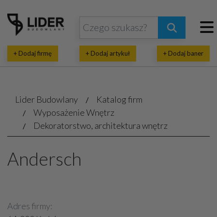
+ Dodaj firmę
+ Dodaj artykuł
+ Dodaj baner
Lider Budowlany
Katalog firm
Wyposażenie Wnętrz
Dekoratorstwo, architektura wnętrz
Andersch
Adres firmy: