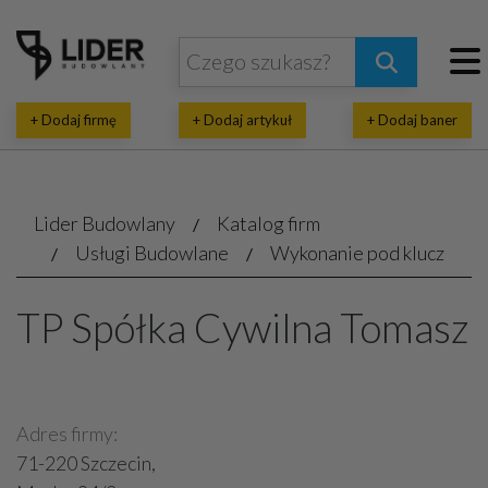
+ Dodaj firmę
+ Dodaj artykuł
+ Dodaj baner
Lider Budowlany
Katalog firm
Usługi Budowlane
Wykonanie pod klucz
TP Spółka Cywilna Tomasz
Adres firmy:
71-220 Szczecin,