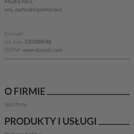
Modra 94/3,
woj. zachodniopomorskie
Kontakt:
tel. kom.
500088848
WWW:
www.tpszulc.com
O FIRMIE
opis firmy
PRODUKTY I USŁUGI