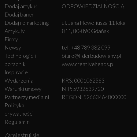
Dodaj artykuł
ODPOWIEDZIALNOŚCIĄ
Dodaj baner
Dodaj remarketing
ul. Jana Heweliusza 11 lokal
Artykuły
811, 80-890 Gdańsk
Firmy
Newsy
tel. +48 789 382 099
Technologie i
biuro@liderbudowlany.pl
poradniki
www.creativeheads.pl
Inspiracje
Wydarzenia
KRS: 0001062563
Warunki umowy
NIP: 5932639720
Partnerzy medialni
REGON: 52663464800000
Polityka
prywatności
Regulamin
Zarejestruj się