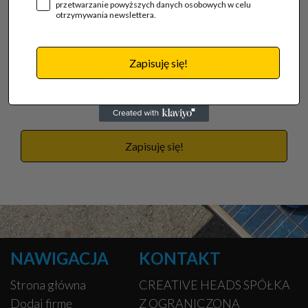
przetwarzanie powyższych danych osobowych w celu
otrzymywania newslettera.
Zapisuję się!
Akceptuję regulamin i wyrażam zgodę na przetwarzanie
powyższych danych osobowych w celu otrzymywania
newslettera.
Zapisuję się!
NAWIGACJA
KONTAKT
Strona główna
CREATIVE HEADS SPÓŁKA
Dodaj firmę
Z OGRANICZONĄ