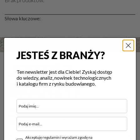
Brak produktów.
Słowa kluczowe:
JESTEŚ Z BRANŻY?
JESTEŚ Z
Ten newsletter jest dla Ciebie! Zyskaj dostęp
do wiedzy, analiz, nowinek technologicznych
BRANŻY?
i katalogu firm z rynku budowlanego.
Ten newsletter jest dla Ciebie! Zyskaj dostęp do wiedzy,
analiz, nowinek technologicznych i katalogu firm z rynku
budowlanego.
Akceptuję regulamin i wyrażam zgodę na