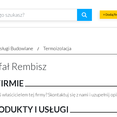
+ Dodaj f
sługi Budowlane
Termoizolacja
fał Rembisz
FIRMIE
 właścicielem tej firmy? Skontaktuj się z nami i uzupełnij opi
ODUKTY I USŁUGI