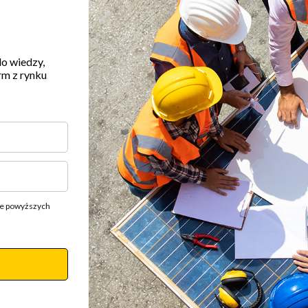
do wiedzy,
rm z rynku
ie powyższych