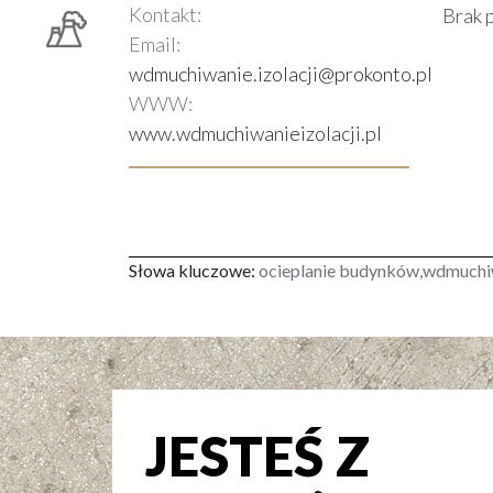
Kontakt:
Brak 
Email:
wdmuchiwanie.izolacji@prokonto.pl
WWW:
www.wdmuchiwanieizolacji.pl
Słowa kluczowe:
ocieplanie budynków,wdmuchiw
JESTEŚ Z