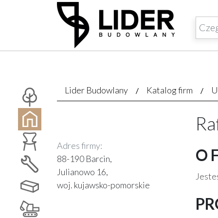
Lider Budowlany
Katalog firm
U
Ra
Adres firmy:
O 
88-190 Barcin,
Julianowo 16,
Jesteś
woj. kujawsko-pomorskie
PR