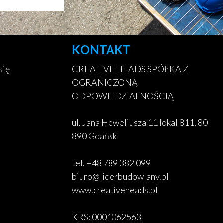
KONTAKT
się
CREATIVE HEADS SPÓŁKA Z
OGRANICZONĄ
ODPOWIEDZIALNOŚCIĄ
ul. Jana Heweliusza 11 lokal 811, 80-
890 Gdańsk
tel. +48 789 382 099
biuro@liderbudowlany.pl
www.creativeheads.pl
KRS: 0001062563