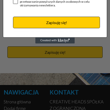
przetwarzanie powyższych danych osobowych w celu
otrzymywania newslettera.
Zapisuję się!
Akceptuję regulamin i wyrażam zgodę na przetwarzanie
powyższych danych osobowych w celu otrzymywania
newslettera.
Zapisuję się!
NAWIGACJA
KONTAKT
Strona główna
CREATIVE HEADS SPÓŁKA
Dodaj firmę
Z OGRANICZONĄ