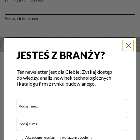
Brak produktów.
Słowa kluczowe:
JESTEŚ Z BRANŻY?
JESTEŚ Z
Ten newsletter jest dla Ciebie! Zyskaj dostęp
do wiedzy, analiz, nowinek technologicznych
BRANŻY?
i katalogu firm z rynku budowlanego.
Ten newsletter jest dla Ciebie! Zyskaj dostęp do wiedzy,
analiz, nowinek technologicznych i katalogu firm z rynku
budowlanego.
Akceptuję regulamin i wyrażam zgodę na