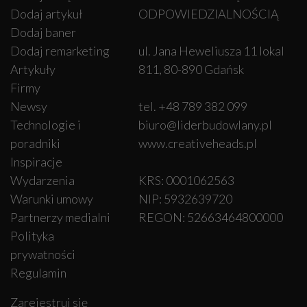
Dodaj artykuł
ODPOWIEDZIALNOŚCIĄ
Dodaj baner
Dodaj remarketing
ul. Jana Heweliusza 11 lokal
Artykuły
811, 80-890 Gdańsk
Firmy
Newsy
tel. +48 789 382 099
Technologie i
biuro@liderbudowlany.pl
poradniki
www.creativeheads.pl
Inspiracje
Wydarzenia
KRS: 0001062563
Warunki umowy
NIP: 5932639720
Partnerzy medialni
REGON: 52663464800000
Polityka
prywatności
Regulamin
Zarejestruj się