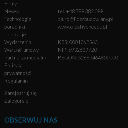
Firmy
Newsy
tel. +48 789 382 099
Technologie i
biuro@liderbudowlany.pl
poradniki
www.creativeheads.pl
Inspiracje
Wydarzenia
KRS: 0001062563
Warunki umowy
NIP: 5932639720
Partnerzy medialni
REGON: 52663464800000
Polityka
prywatności
Regulamin
Zarejestruj się
Zaloguj się
OBSERWUJ NAS