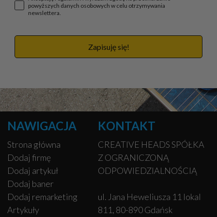
powyższych danych osobowych w celu otrzymywania
newslettera.
Zapisuję się!
NAWIGACJA
KONTAKT
Strona główna
CREATIVE HEADS SPÓŁKA
Dodaj firmę
Z OGRANICZONĄ
Dodaj artykuł
ODPOWIEDZIALNOŚCIĄ
Dodaj baner
Dodaj remarketing
ul. Jana Heweliusza 11 lokal
Artykuły
811, 80-890 Gdańsk