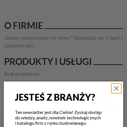
O FIRMIE
Jesteś właścicielem tej firmy? Skontaktuj się z nami i
uzupełnij opis.
PRODUKTY I USŁUGI
Brak produktów.
Słowa kluczowe:
firma sprzątająca, sprzątanie budynków,
JESTEŚ Z BRANŻY?
sprzątanie biur, sprzątanie domów, sprzątanie mieszkań,
sprzątanie terenów zewnętrznych, sprzątanie po budowie i
remoncie, prace na wysokości, dezynfekcja, ozonowanie
Ten newsletter jest dla Ciebie! Zyskaj dostęp
do wiedzy, analiz, nowinek technologicznych
i katalogu firm z rynku budowlanego.