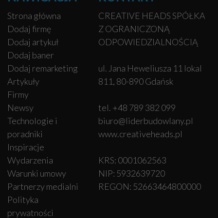
Strona główna
CREATIVE HEADS SPÓŁKA
Dodaj firmę
Z OGRANICZONĄ
Dodaj artykuł
ODPOWIEDZIALNOŚCIĄ
Dodaj baner
Dodaj remarketing
ul. Jana Heweliusza 11 lokal
Artykuły
811, 80-890 Gdańsk
Firmy
Newsy
tel. +48 789 382 099
Technologie i
biuro@liderbudowlany.pl
poradniki
www.creativeheads.pl
Inspiracje
Wydarzenia
KRS: 0001062563
Warunki umowy
NIP: 5932639720
Partnerzy medialni
REGON: 52663464800000
Polityka
prywatności