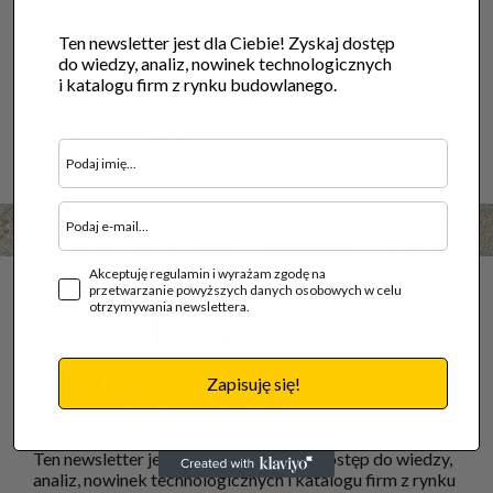
Brak produktów.
Ten newsletter jest dla Ciebie! Zyskaj dostęp
do wiedzy, analiz, nowinek technologicznych
Słowa kluczowe:
i katalogu firm z rynku budowlanego.
mycie elewacji, mycie dachów, mycie kostki
brukowej, malowanie dachów, odgrzybianie elewacji,
dezynfekcja, impregnacja
Akceptuję regulamin i wyrażam zgodę na
przetwarzanie powyższych danych osobowych w celu
JESTEŚ Z
otrzymywania newslettera.
BRANŻY?
Zapisuję się!
Ten newsletter jest dla Ciebie! Zyskaj dostęp do wiedzy,
analiz, nowinek technologicznych i katalogu firm z rynku