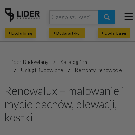
+ Dodaj firmę
+ Dodaj artykuł
+ Dodaj baner
Lider Budowlany
Katalog firm
Usługi Budowlane
Remonty, renowacje
Renowalux – malowanie i
mycie dachów, elewacji,
kostki