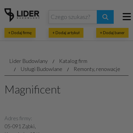
+ Dodaj firmę
+ Dodaj artykuł
+ Dodaj baner
Lider Budowlany
Katalog firm
Usługi Budowlane
Remonty, renowacje
Magnificent
Adres firmy:
05-091 Ząbki,