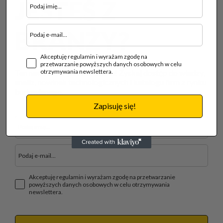
JESTEŚ Z
BRANŻY?
Akceptuję regulamin i wyrażam zgodę na
przetwarzanie powyższych danych osobowych w celu
otrzymywania newslettera.
Ten newsletter jest dla Ciebie! Zyskaj dostęp do wiedzy,
analiz, nowinek technologicznych i katalogu firm z rynku
budowlanego.
Zapisuję się!
Akceptuję regulamin i wyrażam zgodę na przetwarzanie
powyższych danych osobowych w celu otrzymywania
newslettera.