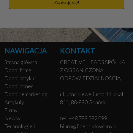
Zapisuję się!
NAWIGACJA
KONTAKT
Strona główna
CREATIVE HEADS SPÓŁKA
Dodaj firmę
Z OGRANICZONĄ
Dodaj artykuł
ODPOWIEDZIALNOŚCIĄ
Dodaj baner
Dodaj remarketing
ul. Jana Heweliusza 11 lokal
Artykuły
811, 80-890 Gdańsk
Firmy
Newsy
tel. +48 789 382 099
Technologie i
biuro@liderbudowlany.pl