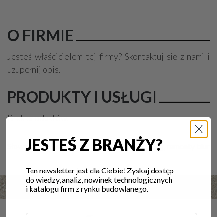
O FIRMIE
Jesteś właścicielem tej firmy? Skontaktuj się z nami i
uzupełnij opis.
PRODUKTY I USŁUGI
Brak produktów.
JESTEŚ Z BRANŻY?
Słowa kluczowe:
Magnificent, sufity armstrong, remonty biur
Ten newsletter jest dla Ciebie! Zyskaj dostęp
do wiedzy, analiz, nowinek technologicznych
i katalogu firm z rynku budowlanego.