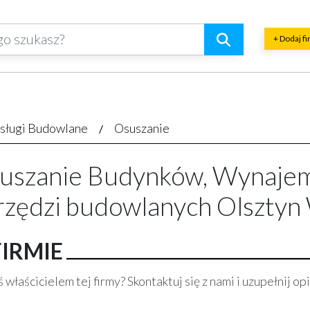
+ Dodaj f
sługi Budowlane
Osuszanie
uszanie Budynków, Wynajem
rzędzi budowlanych Olsztyn
FIRMIE
 właścicielem tej firmy? Skontaktuj się z nami i uzupełnij opi