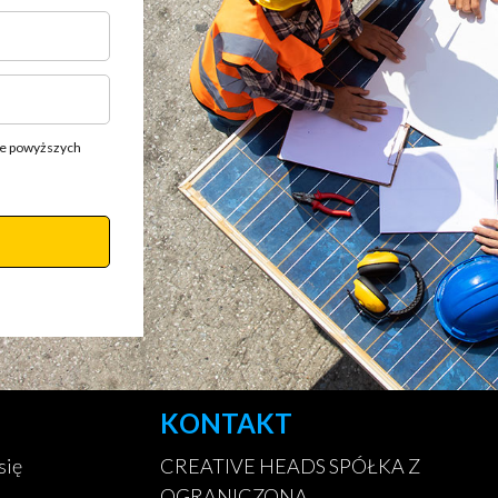
ie powyższych
KONTAKT
się
CREATIVE HEADS SPÓŁKA Z
OGRANICZONĄ