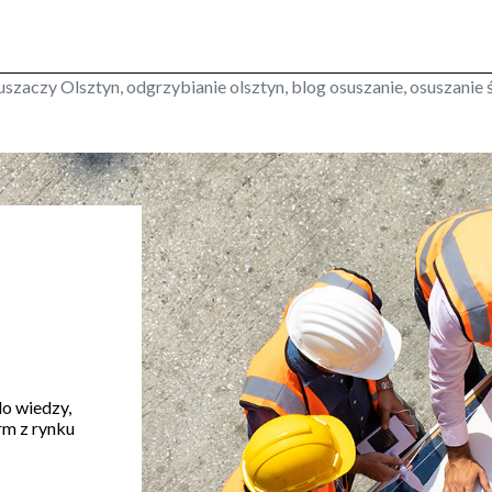
szaczy Olsztyn, odgrzybianie olsztyn, blog osuszanie, osuszanie 
do wiedzy,
rm z rynku