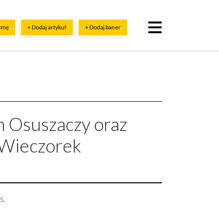
irmę
+ Dodaj artykuł
+ Dodaj baner
 Osuszaczy oraz
 Wieczorek
s.