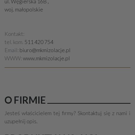
ul. Węgierska 16B ,
woj. małopolskie
Kontakt:
tel. kom.
511 420 754
Email:
biuro@mkmizolacje.pl
WWW:
www.mkmizolacje.pl
O FIRMIE
Jesteś właścicielem tej firmy? Skontaktuj się z nami i
uzupełnij opis.