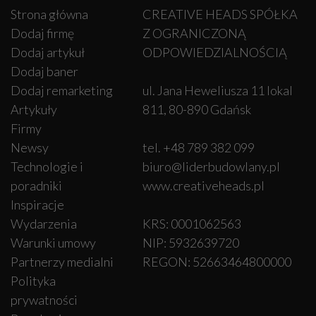
Strona główna
CREATIVE HEADS SPÓŁKA
Dodaj firmę
Z OGRANICZONĄ
Dodaj artykuł
ODPOWIEDZIALNOŚCIĄ
Dodaj baner
Dodaj remarketing
ul. Jana Heweliusza 11 lokal
Artykuły
811, 80-890 Gdańsk
Firmy
Newsy
tel. +48 789 382 099
Technologie i
biuro@liderbudowlany.pl
poradniki
www.creativeheads.pl
Inspiracje
Wydarzenia
KRS: 0001062563
Warunki umowy
NIP: 5932639720
Partnerzy medialni
REGON: 52663464800000
Polityka
prywatności