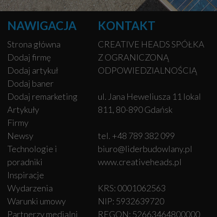
NAWIGACJA
KONTAKT
Strona główna
CREATIVE HEADS SPÓŁKA
Dodaj firmę
Z OGRANICZONĄ
Dodaj artykuł
ODPOWIEDZIALNOŚCIĄ
Dodaj baner
Dodaj remarketing
ul. Jana Heweliusza 11 lokal
Artykuły
811, 80-890 Gdańsk
Firmy
Newsy
tel. +48 789 382 099
Technologie i
biuro@liderbudowlany.pl
poradniki
www.creativeheads.pl
Inspiracje
Wydarzenia
KRS: 0001062563
Warunki umowy
NIP: 5932639720
Partnerzy medialni
REGON: 52663464800000