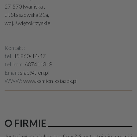
27-570 Iwaniska ,
ul. Staszowska 21a,
woj. świętokrzyskie
Kontakt:
tel.
15 860-14-47
tel. kom.
607411318
Email:
slab@tlen.pl
WWW:
www.kamien-ksiazek.pl
O FIRMIE
Jesteś właścicielem tej firmy? Skontaktuj się z nami i