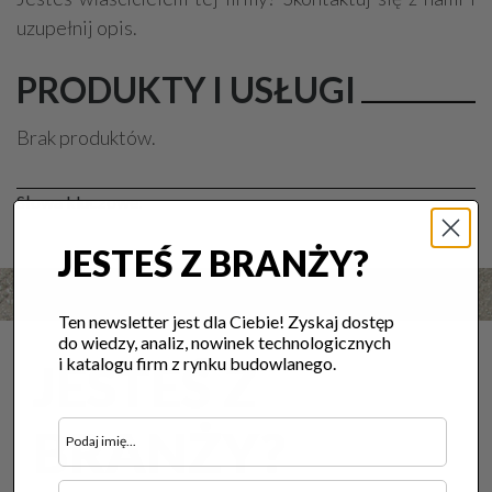
uzupełnij opis.
PRODUKTY I USŁUGI
Brak produktów.
Słowa kluczowe:
JESTEŚ Z BRANŻY?
Ten newsletter jest dla Ciebie! Zyskaj dostęp
do wiedzy, analiz, nowinek technologicznych
i katalogu firm z rynku budowlanego.
JESTEŚ Z
BRANŻY?