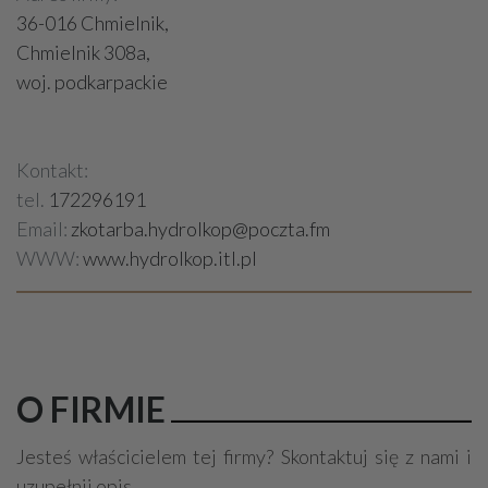
36-016 Chmielnik,
Chmielnik 308a,
woj. podkarpackie
Kontakt:
tel.
172296191
Email:
zkotarba.hydrolkop@poczta.fm
WWW:
www.hydrolkop.itl.pl
O FIRMIE
Jesteś właścicielem tej firmy? Skontaktuj się z nami i
uzupełnij opis.