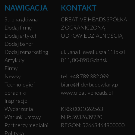
NAWIGACJA
KONTAKT
Strona główna
CREATIVE HEADS SPÓŁKA
Dodaj firmę
Z OGRANICZONĄ
Dodaj artykuł
ODPOWIEDZIALNOŚCIĄ
Dodaj baner
Dodaj remarketing
ul. Jana Heweliusza 11 lokal
Artykuły
811, 80-890 Gdańsk
Firmy
Newsy
tel. +48 789 382 099
Technologie i
biuro@liderbudowlany.pl
poradniki
www.creativeheads.pl
Inspiracje
Wydarzenia
KRS: 0001062563
Warunki umowy
NIP: 5932639720
Partnerzy medialni
REGON: 52663464800000
Polityka