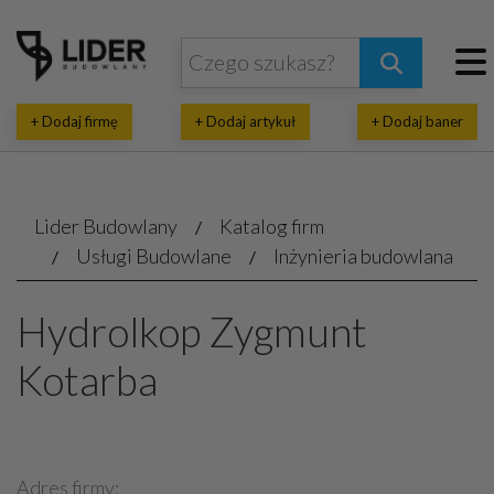
+ Dodaj firmę
+ Dodaj artykuł
+ Dodaj baner
Lider Budowlany
Katalog firm
Usługi Budowlane
Inżynieria budowlana
Hydrolkop Zygmunt
Kotarba
Adres firmy: