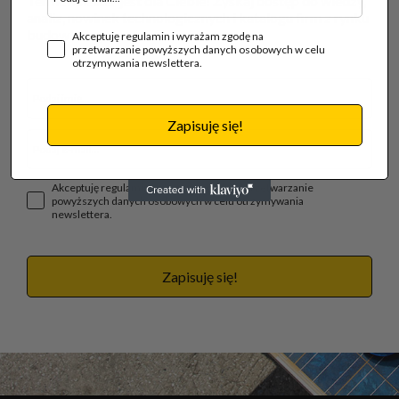
Ten newsletter jest dla Ciebie! Zyskaj dostęp do wiedzy,
analiz, nowinek technologicznych i katalogu firm z rynku
budowlanego.
Akceptuję regulamin i wyrażam zgodę na
przetwarzanie powyższych danych osobowych w celu
otrzymywania newslettera.
Zapisuję się!
Akceptuję regulamin i wyrażam zgodę na przetwarzanie
powyższych danych osobowych w celu otrzymywania
newslettera.
Zapisuję się!