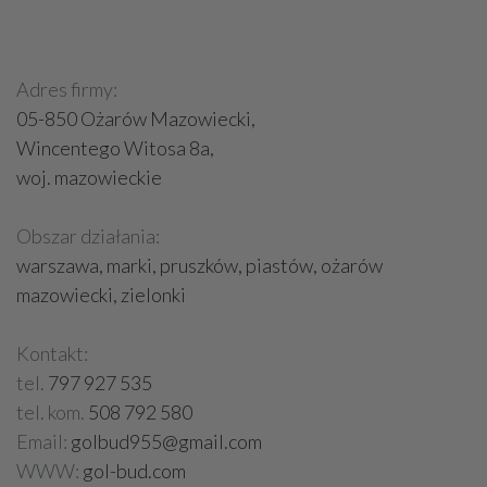
Adres firmy:
05-850 Ożarów Mazowiecki,
Wincentego Witosa 8a,
woj. mazowieckie
Obszar działania:
warszawa, marki, pruszków, piastów, ożarów
mazowiecki, zielonki
Kontakt:
tel.
797 927 535
tel. kom.
508 792 580
Email:
golbud955@gmail.com
WWW:
gol-bud.com