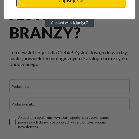
Zapisuję się!
JESTEŚ Z
BRANŻY?
Ten newsletter jest dla Ciebie! Zyskaj dostęp do wiedzy,
analiz, nowinek technologicznych i katalogu firm z rynku
budowlanego.
Akceptuję regulamin i wyrażam zgodę na przetwarzanie
powyższych danych osobowych w celu otrzymywania
newslettera.