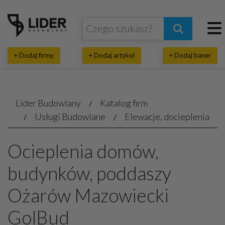
+ Dodaj firmę
+ Dodaj artykuł
+ Dodaj baner
Lider Budowlany
Katalog firm
Usługi Budowlane
Elewacje, docieplenia
Ocieplenia domów,
budynków, poddaszy
Ożarów Mazowiecki
GolBud