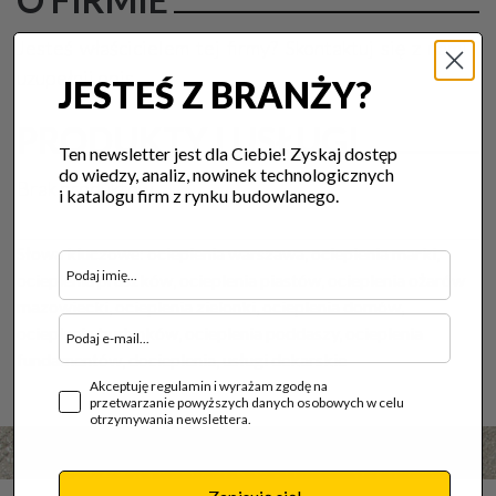
Jesteś właścicielem tej firmy? Skontaktuj się z nami i
uzupełnij opis.
JESTEŚ Z BRANŻY?
PRODUKTY I USŁUGI
Ten newsletter jest dla Ciebie! Zyskaj dostęp
do wiedzy, analiz, nowinek technologicznych
Brak produktów.
i katalogu firm z rynku budowlanego.
Słowa kluczowe:
ocieplenia warszawa, ocieplenia marki,
ocieplenia pruszków, ocieplenia piastów, ocieplenia ożarów
mazowiecki, ocieplenia zielonki, ocieplenia domów,
ocieplenia budynków, ocieplenia poddaszy, ocieplenia
fundamentów, docieplenia, usługi dekarskie
Akceptuję regulamin i wyrażam zgodę na
przetwarzanie powyższych danych osobowych w celu
otrzymywania newslettera.