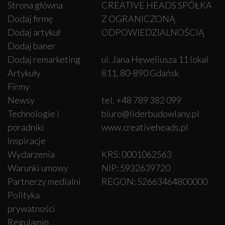
Strona główna
CREATIVE HEADS SPÓŁKA
Dodaj firmę
Z OGRANICZONĄ
Dodaj artykuł
ODPOWIEDZIALNOŚCIĄ
Dodaj baner
Dodaj remarketing
ul. Jana Heweliusza 11 lokal
Artykuły
811, 80-890 Gdańsk
Firmy
Newsy
tel. +48 789 382 099
Technologie i
biuro@liderbudowlany.pl
poradniki
www.creativeheads.pl
Inspiracje
Wydarzenia
KRS: 0001062563
Warunki umowy
NIP: 5932639720
Partnerzy medialni
REGON: 52663464800000
Polityka
prywatności
Regulamin