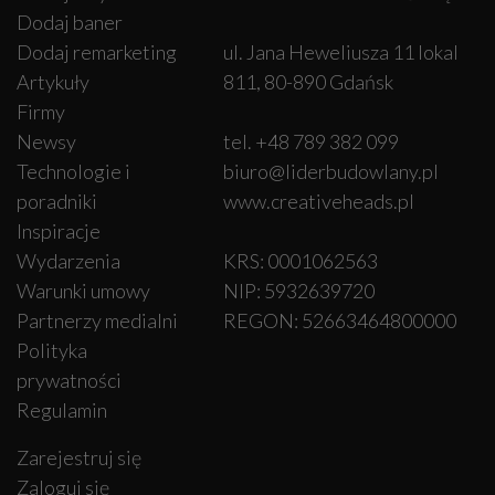
Dodaj baner
Dodaj remarketing
ul. Jana Heweliusza 11 lokal
Artykuły
811, 80-890 Gdańsk
Firmy
Newsy
tel. +48 789 382 099
Technologie i
biuro@liderbudowlany.pl
poradniki
www.creativeheads.pl
Inspiracje
Wydarzenia
KRS: 0001062563
Warunki umowy
NIP: 5932639720
Partnerzy medialni
REGON: 52663464800000
Polityka
prywatności
Regulamin
Zarejestruj się
Zaloguj się