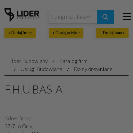
+ Dodaj firmę
+ Dodaj artykuł
+ Dodaj baner
Lider Budowlany
Katalog firm
Usługi Budowlane
Domy drewniane
F.H.U.BASIA
Adres firmy:
37-716 Orły,