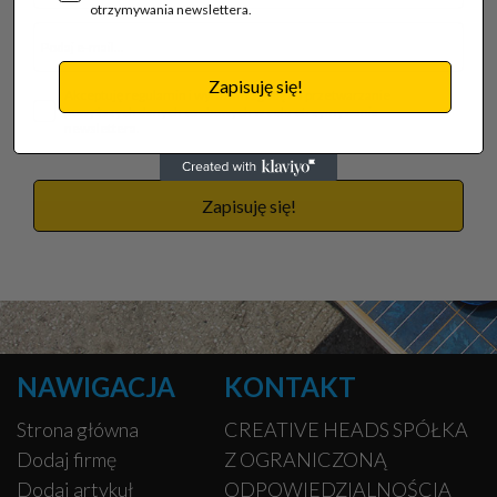
otrzymywania newslettera.
Zapisuję się!
Akceptuję regulamin i wyrażam zgodę na przetwarzanie
powyższych danych osobowych w celu otrzymywania
newslettera.
Zapisuję się!
NAWIGACJA
KONTAKT
Strona główna
CREATIVE HEADS SPÓŁKA
Dodaj firmę
Z OGRANICZONĄ
Dodaj artykuł
ODPOWIEDZIALNOŚCIĄ