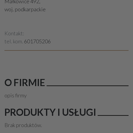
Małkowice 492,
woj. podkarpackie
Kontakt:
tel. kom.
601705206
O FIRMIE
opis firmy
PRODUKTY I USŁUGI
Brak produktów.