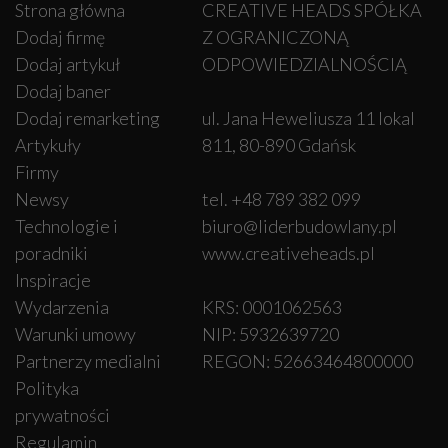
Strona główna
CREATIVE HEADS SPÓŁKA
Dodaj firmę
Z OGRANICZONĄ
Dodaj artykuł
ODPOWIEDZIALNOŚCIĄ
Dodaj baner
Dodaj remarketing
ul. Jana Heweliusza 11 lokal
Artykuły
811, 80-890 Gdańsk
Firmy
Newsy
tel. +48 789 382 099
Technologie i
biuro@liderbudowlany.pl
poradniki
www.creativeheads.pl
Inspiracje
Wydarzenia
KRS: 0001062563
Warunki umowy
NIP: 5932639720
Partnerzy medialni
REGON: 52663464800000
Polityka
prywatności
Regulamin