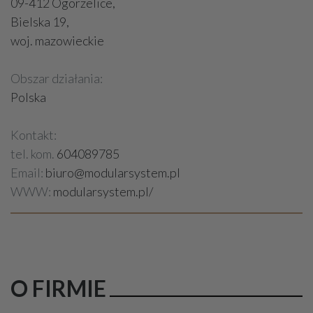
09-412 Ogorzelice,
Bielska 19,
woj. mazowieckie
Obszar działania:
Polska
Kontakt:
tel. kom.
604089785
Email:
biuro@modularsystem.pl
WWW:
modularsystem.pl/
O FIRMIE