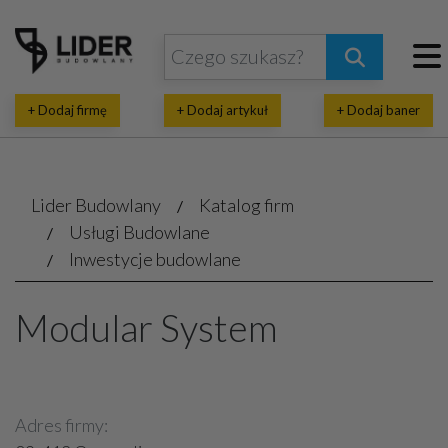
+ Dodaj firmę
+ Dodaj artykuł
+ Dodaj baner
Lider Budowlany
Katalog firm
Usługi Budowlane
Inwestycje budowlane
Modular System
Adres firmy: