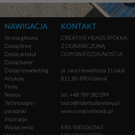
NAWIGACJA
KONTAKT
Strona główna
CREATIVE HEADS SPÓŁKA
Dodaj firmę
Z OGRANICZONĄ
Dodaj artykuł
ODPOWIEDZIALNOŚCIĄ
Dodaj baner
Dodaj remarketing
ul. Jana Heweliusza 11 lokal
Artykuły
811, 80-890 Gdańsk
Firmy
Newsy
tel. +48 789 382 099
Technologie i
biuro@liderbudowlany.pl
poradniki
www.creativeheads.pl
Inspiracje
Wydarzenia
KRS: 0001062563