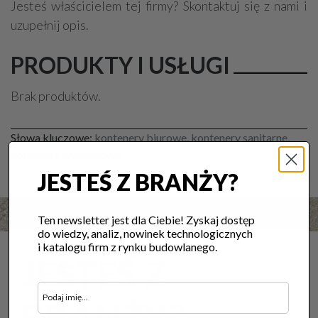
Jesteś właścicielem tej firmy? Skontaktuj się z nami i
uzupełnij opis.
PRODUKTY I USŁUGI
Brak produktów.
Słowa kluczowe:
kontenery biurowe, kontenery sanitarne,
kontenery wystawowe,
JESTEŚ Z BRANŻY?
Ten newsletter jest dla Ciebie! Zyskaj dostęp
do wiedzy, analiz, nowinek technologicznych
i katalogu firm z rynku budowlanego.
JESTEŚ Z
BRANŻY?