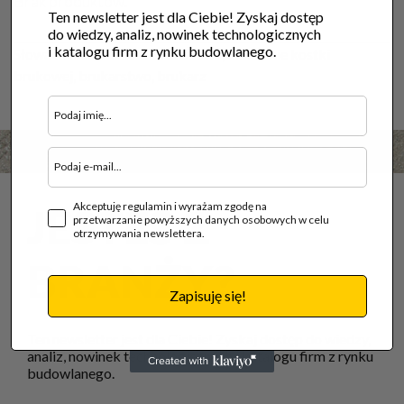
Brak produktów.
Ten newsletter jest dla Ciebie! Zyskaj dostęp
do wiedzy, analiz, nowinek technologicznych
i katalogu firm z rynku budowlanego.
Słowa kluczowe:
kostka brukowa, układanie kostki
brukowej, brukarstwo, brukarz
Akceptuję regulamin i wyrażam zgodę na
JESTEŚ Z
przetwarzanie powyższych danych osobowych w celu
otrzymywania newslettera.
BRANŻY?
Zapisuję się!
Ten newsletter jest dla Ciebie! Zyskaj dostęp do wiedzy,
analiz, nowinek technologicznych i katalogu firm z rynku
budowlanego.