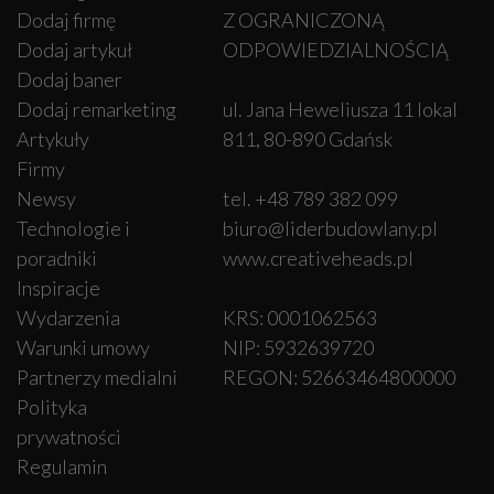
Dodaj firmę
Z OGRANICZONĄ
Dodaj artykuł
ODPOWIEDZIALNOŚCIĄ
Dodaj baner
Dodaj remarketing
ul. Jana Heweliusza 11 lokal
Artykuły
811, 80-890 Gdańsk
Firmy
Newsy
tel. +48 789 382 099
Technologie i
biuro@liderbudowlany.pl
poradniki
www.creativeheads.pl
Inspiracje
Wydarzenia
KRS: 0001062563
Warunki umowy
NIP: 5932639720
Partnerzy medialni
REGON: 52663464800000
Polityka
prywatności
Regulamin