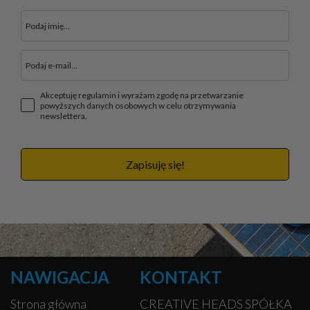
Akceptuję regulamin i wyrażam zgodę na przetwarzanie
powyższych danych osobowych w celu otrzymywania
newslettera.
Zapisuję się!
NAWIGACJA
KONTAKT
Strona główna
CREATIVE HEADS SPÓŁKA