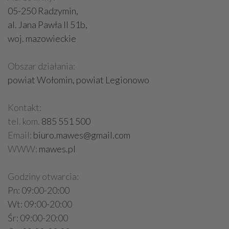
05-250 Radzymin,
al. Jana Pawła II 51b,
woj. mazowieckie
Obszar działania:
powiat Wołomin, powiat Legionowo
Kontakt:
tel. kom.
885 551 500
Email:
biuro.mawes@gmail.com
WWW:
mawes.pl
Godziny otwarcia:
Pn: 09:00-20:00
Wt: 09:00-20:00
Śr: 09:00-20:00