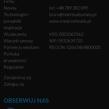
Firmy
Newsy
tel. +48 789 382 099
Technologie i
biuro@liderbudowlany.pl
poradniki
www.creativeheads.pl
Inspiracje
Wydarzenia
KRS: 0001062563
Warunki umowy
NIP: 5932639720
Partnerzy medialni
REGON: 52663464800000
Polityka
prywatności
Regulamin
Zarejestruj się
Zaloguj się
OBSERWUJ NAS