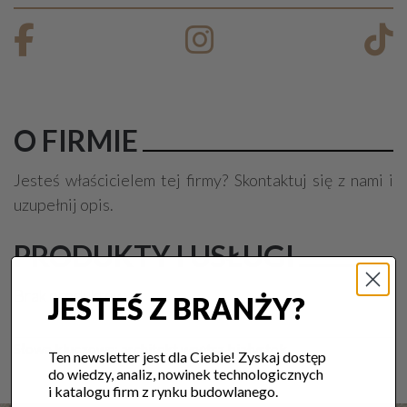
O FIRMIE
Jesteś właścicielem tej firmy? Skontaktuj się z nami i
uzupełnij opis.
PRODUKTY I USŁUGI
Brak produktów.
JESTEŚ Z BRANŻY?
Słowa kluczowe:
architekt wnętrz białystok
Ten newsletter jest dla Ciebie! Zyskaj dostęp
do wiedzy, analiz, nowinek technologicznych
i katalogu firm z rynku budowlanego.