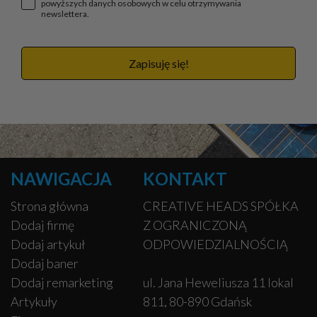
powyższych danych osobowych w celu otrzymywania
newslettera.
Zapisuję się!
NAWIGACJA
KONTAKT
Strona główna
CREATIVE HEADS SPÓŁKA
Dodaj firmę
Z OGRANICZONĄ
Dodaj artykuł
ODPOWIEDZIALNOŚCIĄ
Dodaj baner
Dodaj remarketing
ul. Jana Heweliusza 11 lokal
Artykuły
811, 80-890 Gdańsk