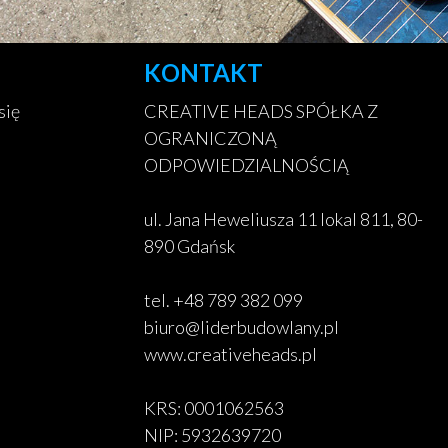
KONTAKT
się
CREATIVE HEADS SPÓŁKA Z
OGRANICZONĄ
ODPOWIEDZIALNOŚCIĄ
ul. Jana Heweliusza 11 lokal 811, 80-
890 Gdańsk
tel. +48 789 382 099
biuro@liderbudowlany.pl
www.creativeheads.pl
KRS: 0001062563
NIP: 5932639720