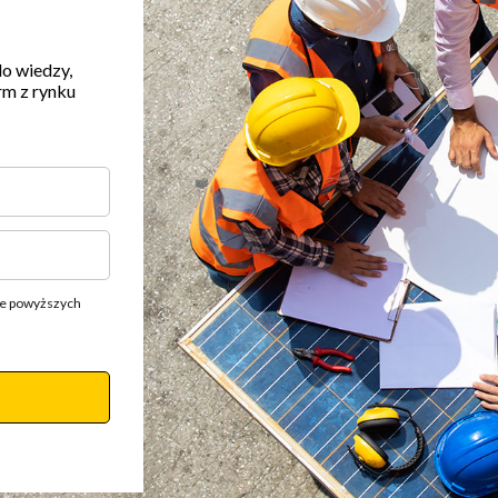
do wiedzy,
rm z rynku
ie powyższych