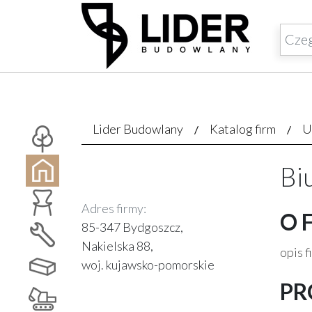
Lider Budowlany
Katalog firm
U
Bi
Adres firmy:
O 
85-347 Bydgoszcz,
Nakielska 88,
opis f
woj. kujawsko-pomorskie
PR