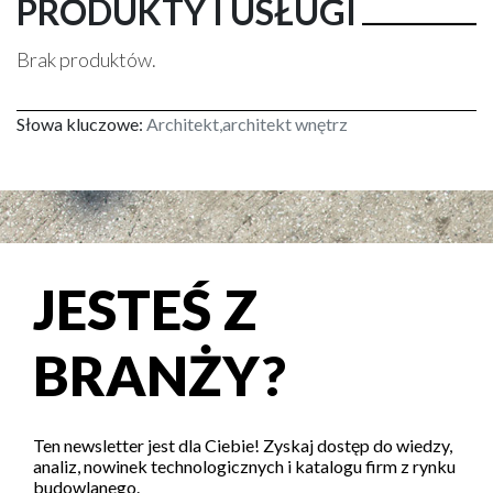
PRODUKTY I USŁUGI
Brak produktów.
Słowa kluczowe:
Architekt,architekt wnętrz
JESTEŚ Z
BRANŻY?
Ten newsletter jest dla Ciebie! Zyskaj dostęp do wiedzy,
analiz, nowinek technologicznych i katalogu firm z rynku
budowlanego.