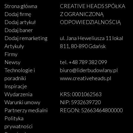
Strona główna
CREATIVE HEADS SPÓŁKA
Dodaj firmę
Z OGRANICZONĄ
Dodaj artykuł
ODPOWIEDZIALNOŚCIĄ
Dodaj baner
Dodaj remarketing
ul. Jana Heweliusza 11 lokal
Artykuły
811, 80-890 Gdańsk
Firmy
Newsy
tel. +48 789 382 099
Technologie i
biuro@liderbudowlany.pl
poradniki
www.creativeheads.pl
Inspiracje
Wydarzenia
KRS: 0001062563
Warunki umowy
NIP: 5932639720
Partnerzy medialni
REGON: 52663464800000
Polityka
prywatności