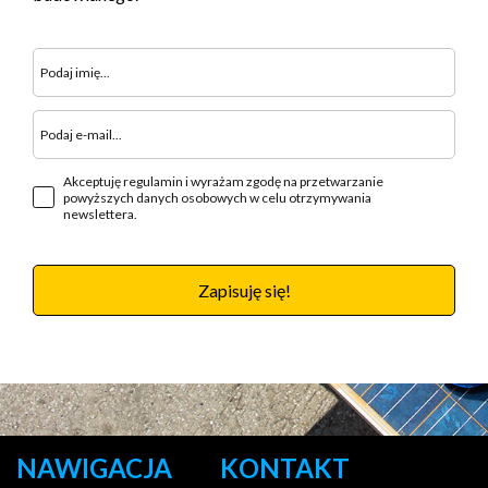
Akceptuję regulamin i wyrażam zgodę na przetwarzanie
powyższych danych osobowych w celu otrzymywania
newslettera.
Zapisuję się!
NAWIGACJA
KONTAKT