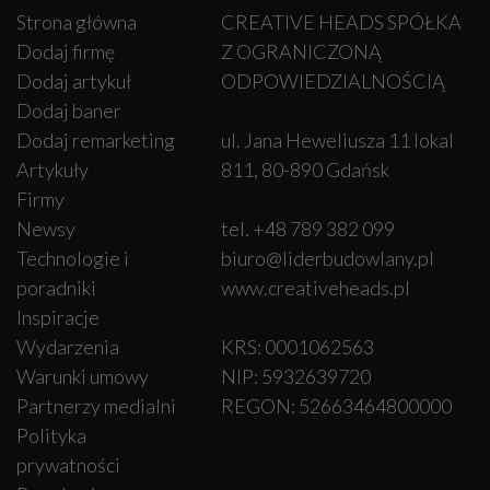
Strona główna
CREATIVE HEADS SPÓŁKA
Dodaj firmę
Z OGRANICZONĄ
Dodaj artykuł
ODPOWIEDZIALNOŚCIĄ
Dodaj baner
Dodaj remarketing
ul. Jana Heweliusza 11 lokal
Artykuły
811, 80-890 Gdańsk
Firmy
Newsy
tel. +48 789 382 099
Technologie i
biuro@liderbudowlany.pl
poradniki
www.creativeheads.pl
Inspiracje
Wydarzenia
KRS: 0001062563
Warunki umowy
NIP: 5932639720
Partnerzy medialni
REGON: 52663464800000
Polityka
prywatności