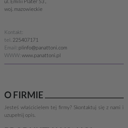
ul. Emilii Plater 53 ,
woj. mazowieckie
Kontakt:
tel.
225407171
Email:
plinfo@panattoni.com
WWW:
www.panattoni.pl
O FIRMIE
Jesteś właścicielem tej firmy? Skontaktuj się z nami i
uzupełnij opis.