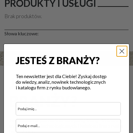
PRODUKTY I USŁUGI
Brak produktów.
Słowa kluczowe:
JESTEŚ Z BRANŻY?
Ten newsletter jest dla Ciebie! Zyskaj dostęp
JESTEŚ Z
do wiedzy, analiz, nowinek technologicznych
i katalogu firm z rynku budowlanego.
BRANŻY?
Ten newsletter jest dla Ciebie! Zyskaj dostęp do wiedzy,
analiz, nowinek technologicznych i katalogu firm z rynku
budowlanego.