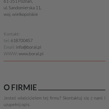
61-351 Poznań,
ul. Sandomierska 11,
woj. wielkopolskie
Kontakt:
tel.
618700457
Email:
info@boral.pl
WWW:
www.boral.pl
O FIRMIE
Jesteś właścicielem tej firmy? Skontaktuj się z nami i
uzupełnij opis.