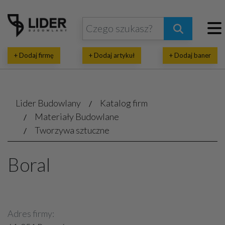
+ Dodaj firmę
+ Dodaj artykuł
+ Dodaj baner
Lider Budowlany
Katalog firm
Materiały Budowlane
Tworzywa sztuczne
Boral
Adres firmy: