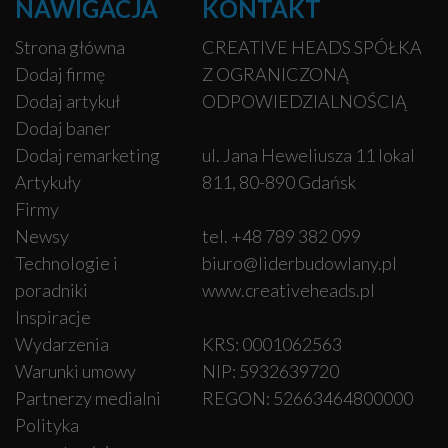
NAWIGACJA
KONTAKT
Strona główna
CREATIVE HEADS SPÓŁKA
Dodaj firmę
Z OGRANICZONĄ
Dodaj artykuł
ODPOWIEDZIALNOŚCIĄ
Dodaj baner
Dodaj remarketing
ul. Jana Heweliusza 11 lokal
Artykuły
811, 80-890 Gdańsk
Firmy
Newsy
tel. +48 789 382 099
Technologie i
biuro@liderbudowlany.pl
poradniki
www.creativeheads.pl
Inspiracje
Wydarzenia
KRS: 0001062563
Warunki umowy
NIP: 5932639720
Partnerzy medialni
REGON: 52663464800000
Polityka