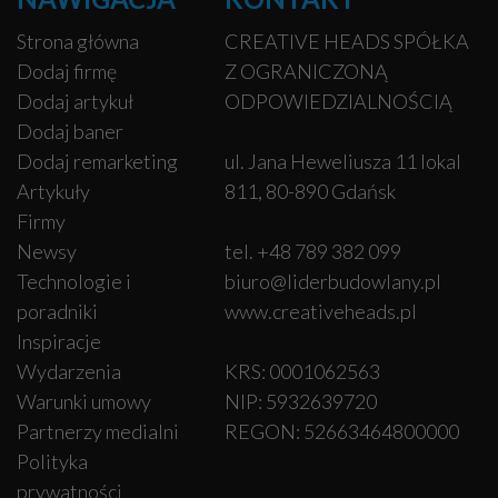
Strona główna
CREATIVE HEADS SPÓŁKA
Dodaj firmę
Z OGRANICZONĄ
Dodaj artykuł
ODPOWIEDZIALNOŚCIĄ
Dodaj baner
Dodaj remarketing
ul. Jana Heweliusza 11 lokal
Artykuły
811, 80-890 Gdańsk
Firmy
Newsy
tel. +48 789 382 099
Technologie i
biuro@liderbudowlany.pl
poradniki
www.creativeheads.pl
Inspiracje
Wydarzenia
KRS: 0001062563
Warunki umowy
NIP: 5932639720
Partnerzy medialni
REGON: 52663464800000
Polityka
prywatności