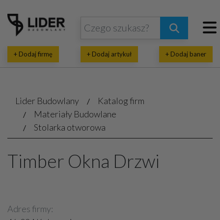
+ Dodaj firmę
+ Dodaj artykuł
+ Dodaj baner
Lider Budowlany
Katalog firm
Materiały Budowlane
Stolarka otworowa
Timber Okna Drzwi
Adres firmy: