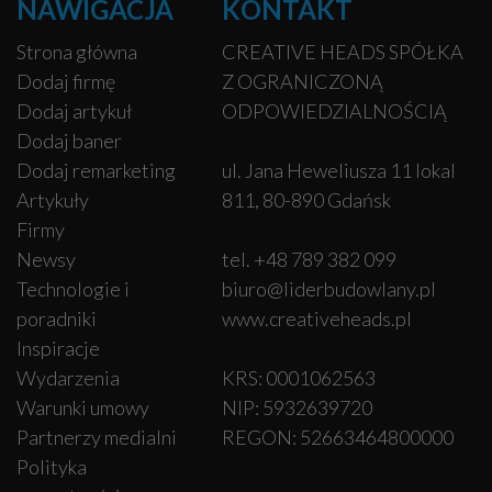
NAWIGACJA
KONTAKT
Strona główna
CREATIVE HEADS SPÓŁKA
Dodaj firmę
Z OGRANICZONĄ
Dodaj artykuł
ODPOWIEDZIALNOŚCIĄ
Dodaj baner
Dodaj remarketing
ul. Jana Heweliusza 11 lokal
Artykuły
811, 80-890 Gdańsk
Firmy
Newsy
tel. +48 789 382 099
Technologie i
biuro@liderbudowlany.pl
poradniki
www.creativeheads.pl
Inspiracje
Wydarzenia
KRS: 0001062563
Warunki umowy
NIP: 5932639720
Partnerzy medialni
REGON: 52663464800000
Polityka