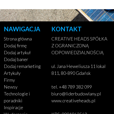
NAWIGACJA
KONTAKT
Strona główna
CREATIVE HEADS SPÓŁKA
Dodaj firmę
Z OGRANICZONĄ
Dodaj artykuł
ODPOWIEDZIALNOŚCIĄ
Dodaj baner
Dodaj remarketing
ul. Jana Heweliusza 11 lokal
Artykuły
811, 80-890 Gdańsk
Firmy
Newsy
tel. +48 789 382 099
Technologie i
biuro@liderbudowlany.pl
poradniki
www.creativeheads.pl
Inspiracje