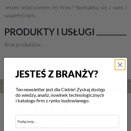
Jesteś właścicielem tej firmy? Skontaktuj się z nami i
uzupełnij opis.
PRODUKTY I USŁUGI
Brak produktów.
Słowa kluczowe:
JESTEŚ Z BRANŻY?
Ten newsletter jest dla Ciebie! Zyskaj dostęp
do wiedzy, analiz, nowinek technologicznych
i katalogu firm z rynku budowlanego.
JESTEŚ Z
BRANŻY?