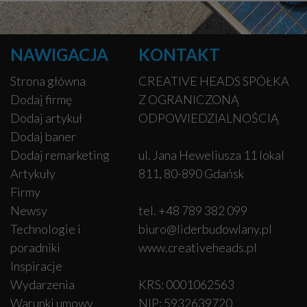
NAWIGACJA
KONTAKT
Strona główna
CREATIVE HEADS SPÓŁKA
Dodaj firmę
Z OGRANICZONĄ
Dodaj artykuł
ODPOWIEDZIALNOŚCIĄ
Dodaj baner
Dodaj remarketing
ul. Jana Heweliusza 11 lokal
Artykuły
811, 80-890 Gdańsk
Firmy
Newsy
tel. +48 789 382 099
Technologie i
biuro@liderbudowlany.pl
poradniki
www.creativeheads.pl
Inspiracje
Wydarzenia
KRS: 0001062563
Warunki umowy
NIP: 5932639720