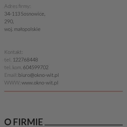
Adres firmy:
34-113 Sosnowice,
290,
woj. małopolskie
Kontakt:
tel.
122768448
tel. kom.
604599702
Email:
biuro@okno-wit.pl
WWW:
www.okno-wit.pl
O FIRMIE