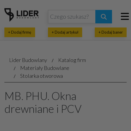
+ Dodaj firmę
+ Dodaj artykuł
+ Dodaj baner
Lider Budowlany
Katalog firm
Materiały Budowlane
Stolarka otworowa
MB. PHU. Okna
drewniane i PCV