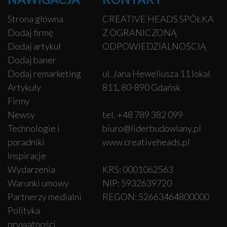
Strona główna
CREATIVE HEADS SPÓŁKA
Dodaj firmę
Z OGRANICZONĄ
Dodaj artykuł
ODPOWIEDZIALNOŚCIĄ
Dodaj baner
Dodaj remarketing
ul. Jana Heweliusza 11 lokal
Artykuły
811, 80-890 Gdańsk
Firmy
Newsy
tel. +48 789 382 099
Technologie i
biuro@liderbudowlany.pl
poradniki
www.creativeheads.pl
Inspiracje
Wydarzenia
KRS: 0001062563
Warunki umowy
NIP: 5932639720
Partnerzy medialni
REGON: 52663464800000
Polityka
prywatności