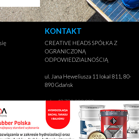
KONTAKT
się
CREATIVE HEADS SPÓŁKA Z
OGRANICZONĄ
ODPOWIEDZIALNOŚCIĄ
ul. Jana Heweliusza 11 lokal 811, 80-
890 Gdańsk
tel. +48 789 382 099
biuro@liderbudowlany.pl
www.creativeheads.pl
KRS: 0001062563