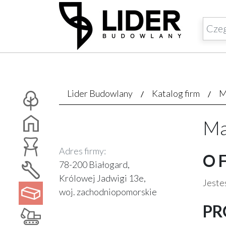
Lider Budowlany
Katalog firm
M
Ma
Adres firmy:
O 
78-200 Białogard,
Królowej Jadwigi 13e,
Jesteś
woj. zachodniopomorskie
PR