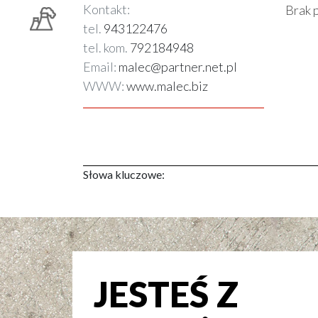
Kontakt:
Brak 
tel.
943122476
tel. kom.
792184948
Email:
malec@partner.net.pl
WWW:
www.malec.biz
Słowa kluczowe:
JESTEŚ Z