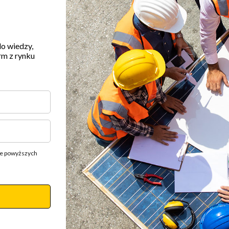
do wiedzy,
rm z rynku
ie powyższych