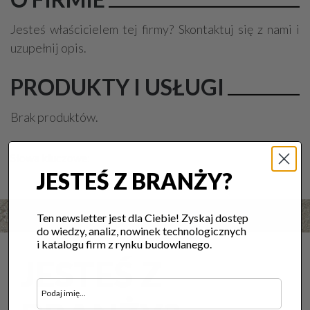
Jesteś właścicielem tej firmy? Skontaktuj się z nami i
uzupełnij opis.
PRODUKTY I USŁUGI
Brak produktów.
Słowa kluczowe:
JESTEŚ Z BRANŻY?
Ten newsletter jest dla Ciebie! Zyskaj dostęp
do wiedzy, analiz, nowinek technologicznych
i katalogu firm z rynku budowlanego.
JESTEŚ Z