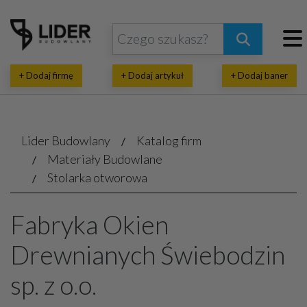
+ Dodaj firmę
+ Dodaj artykuł
+ Dodaj baner
Lider Budowlany
Katalog firm
Materiały Budowlane
Stolarka otworowa
Fabryka Okien
Drewnianych Świebodzin
sp. z o.o.