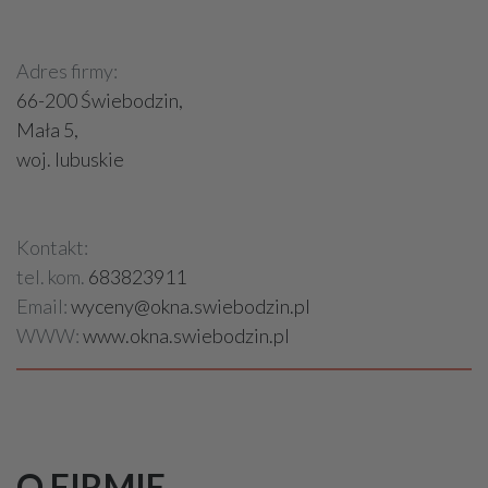
Adres firmy:
66-200 Świebodzin,
Mała 5,
woj. lubuskie
Kontakt:
tel. kom.
683823911
Email:
wyceny@okna.swiebodzin.pl
WWW:
www.okna.swiebodzin.pl
O FIRMIE