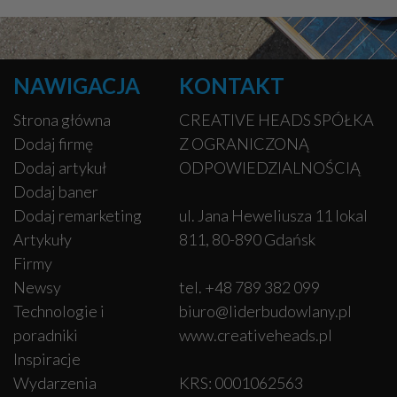
NAWIGACJA
KONTAKT
Strona główna
CREATIVE HEADS SPÓŁKA
Dodaj firmę
Z OGRANICZONĄ
Dodaj artykuł
ODPOWIEDZIALNOŚCIĄ
Dodaj baner
Dodaj remarketing
ul. Jana Heweliusza 11 lokal
Artykuły
811, 80-890 Gdańsk
Firmy
Newsy
tel. +48 789 382 099
Technologie i
biuro@liderbudowlany.pl
poradniki
www.creativeheads.pl
Inspiracje
Wydarzenia
KRS: 0001062563