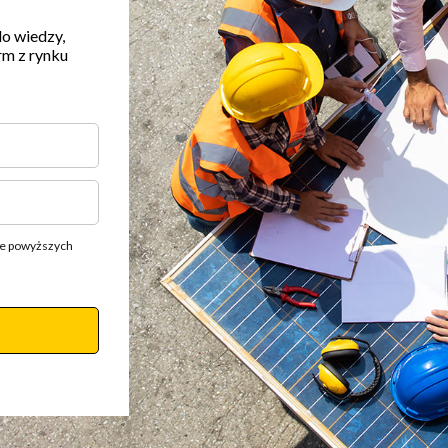
do wiedzy,
rm z rynku
ie powyższych