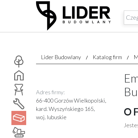
Lider Budowlany
Katalog firm
M
Em
Bu
Adres firmy:
66-400 Gorzów Wielkopolski,
kard. Wyszyńskiego 165,
O 
woj. lubuskie
Jesteś