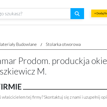
+ Dodaj f
ateriały Budowlane
Stolarka otworowa
mar Prodom. produckja okien
szkiewicz M.
FIRMIE
 właścicielem tej firmy? Skontaktuj się z nami i uzupełnij opi