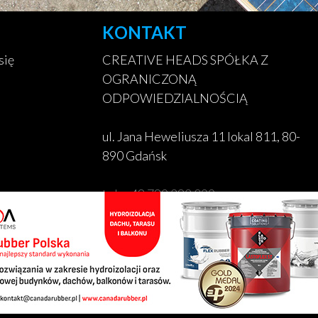
KONTAKT
się
CREATIVE HEADS SPÓŁKA Z
OGRANICZONĄ
ODPOWIEDZIALNOŚCIĄ
ul. Jana Heweliusza 11 lokal 811, 80-
890 Gdańsk
tel. +48 789 382 099
biuro@liderbudowlany.pl
www.creativeheads.pl
KRS: 0001062563
NIP: 5932639720
REGON: 52663464800000