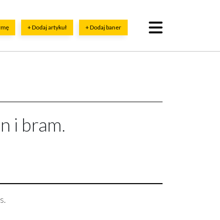
irmę
+ Dodaj artykuł
+ Dodaj baner
 i bram.
s.