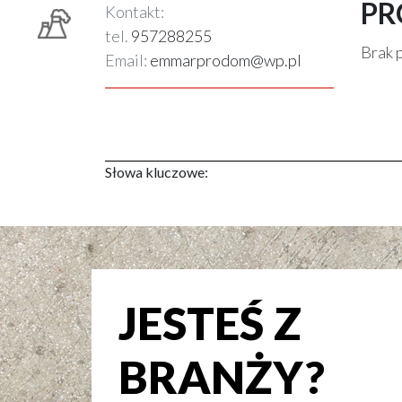
PR
Kontakt:
tel.
957288255
Brak 
Email:
emmarprodom@wp.pl
Słowa kluczowe:
JESTEŚ Z
BRANŻY?