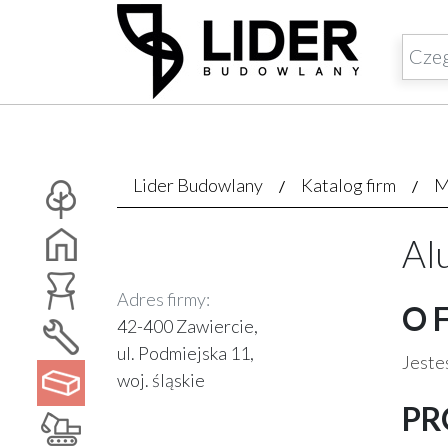
Lider Budowlany
Katalog firm
M
Alu
Adres firmy:
O 
42-400 Zawiercie,
ul. Podmiejska 11,
Jesteś
woj. śląskie
PR