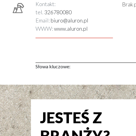
Kontakt:
Brak 
tel.
326780080
Email:
biuro@aluron.pl
WWW:
www.aluron.pl
Słowa kluczowe:
JESTEŚ Z
BRANŻY?