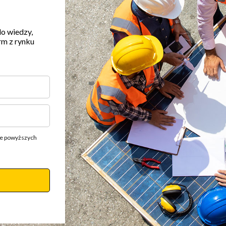
do wiedzy,
rm z rynku
ie powyższych