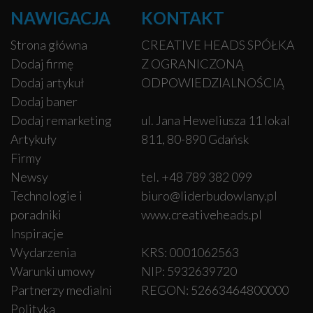
NAWIGACJA
KONTAKT
Strona główna
CREATIVE HEADS SPÓŁKA
Dodaj firmę
Z OGRANICZONĄ
Dodaj artykuł
ODPOWIEDZIALNOŚCIĄ
Dodaj baner
Dodaj remarketing
ul. Jana Heweliusza 11 lokal
Artykuły
811, 80-890 Gdańsk
Firmy
Newsy
tel. +48 789 382 099
Technologie i
biuro@liderbudowlany.pl
poradniki
www.creativeheads.pl
Inspiracje
Wydarzenia
KRS: 0001062563
Warunki umowy
NIP: 5932639720
Partnerzy medialni
REGON: 52663464800000
Polityka