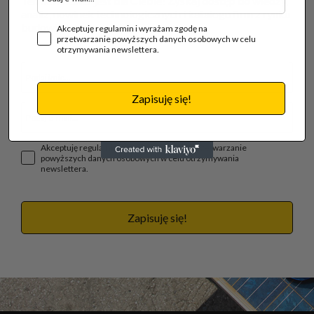
Ten newsletter jest dla Ciebie! Zyskaj dostęp do wiedzy,
analiz, nowinek technologicznych i katalogu firm z rynku
budowlanego.
Akceptuję regulamin i wyrażam zgodę na
przetwarzanie powyższych danych osobowych w celu
otrzymywania newslettera.
Zapisuję się!
Akceptuję regulamin i wyrażam zgodę na przetwarzanie
powyższych danych osobowych w celu otrzymywania
newslettera.
Zapisuję się!