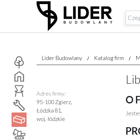
Lider Budowlany
Katalog firm
M
Li
Adres firmy:
O 
95-100 Zgierz,
Łódzka 81,
Jesteś
woj. łódzkie
PR