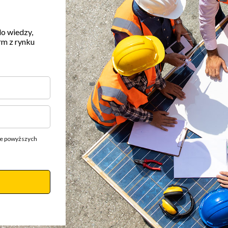
do wiedzy,
rm z rynku
ie powyższych