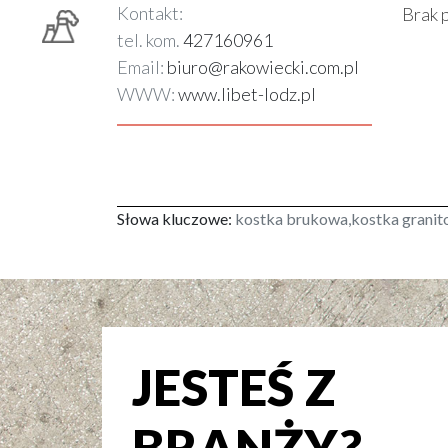
Kontakt:
Brak 
tel. kom.
427160961
Email:
biuro@rakowiecki.com.pl
WWW:
www.libet-lodz.pl
Słowa kluczowe:
kostka brukowa,kostka grani
JESTEŚ Z
BRANŻY?