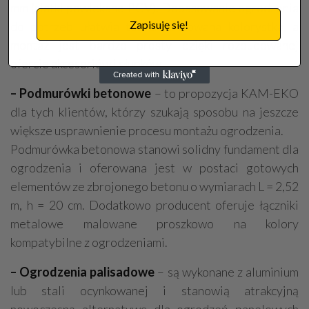
mm (siatki powlekane PCV). Dopasowanie ogrodzenia
Zapisuję się!
do potrzeb ułatwia też zróżnicowana kolorystka, a
montaż jest bardzo prosty dzięki rozbudowanej
ofercie akcesoriów i słupków.
– Podmurówki betonowe
– to propozycja KAM-EKO
dla tych klientów, którzy szukają sposobu na jeszcze
większe usprawnienie procesu montażu ogrodzenia.
Podmurówka betonowa stanowi solidny fundament dla
ogrodzenia i oferowana jest w postaci gotowych
elementów ze zbrojonego betonu o wymiarach L = 2,52
m, h = 20 cm. Dodatkowo producent oferuje łączniki
metalowe malowane proszkowo na kolory
kompatybilne z ogrodzeniami.
– Ogrodzenia palisadowe
– są wykonane z aluminium
lub stali ocynkowanej i stanowią atrakcyjną