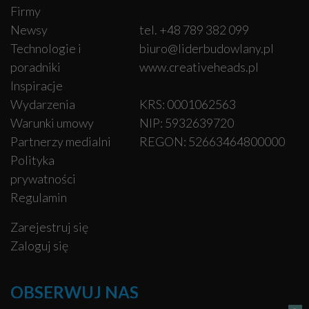
Firmy
Newsy
tel. +48 789 382 099
Technologie i
biuro@liderbudowlany.pl
poradniki
www.creativeheads.pl
Inspiracje
Wydarzenia
KRS: 0001062563
Warunki umowy
NIP: 5932639720
Partnerzy medialni
REGON: 52663464800000
Polityka
prywatności
Regulamin
Zarejestruj się
Zaloguj się
OBSERWUJ NAS