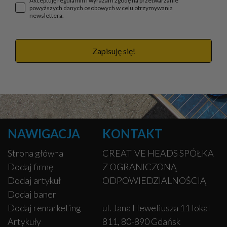
Akceptuję regulamin i wyrażam zgodę na przetwarzanie
powyższych danych osobowych w celu otrzymywania
newslettera.
Zapisuję się!
NAWIGACJA
KONTAKT
Strona główna
CREATIVE HEADS SPÓŁKA
Dodaj firmę
Z OGRANICZONĄ
Dodaj artykuł
ODPOWIEDZIALNOŚCIĄ
Dodaj baner
Dodaj remarketing
ul. Jana Heweliusza 11 lokal
Artykuły
811, 80-890 Gdańsk