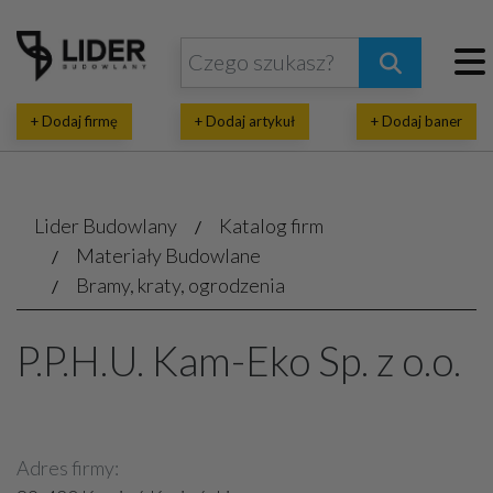
+ Dodaj firmę
+ Dodaj artykuł
+ Dodaj baner
Lider Budowlany
Katalog firm
Materiały Budowlane
Bramy, kraty, ogrodzenia
P.P.H.U. Kam-Eko Sp. z o.o.
Adres firmy: