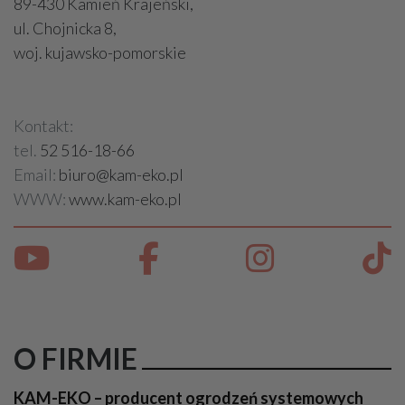
89-430 Kamień Krajeński,
ul. Chojnicka 8,
woj. kujawsko-pomorskie
Kontakt:
tel.
52 516-18-66
Email:
biuro@kam-eko.pl
WWW:
www.kam-eko.pl
O FIRMIE
KAM-EKO – producent ogrodzeń systemowych