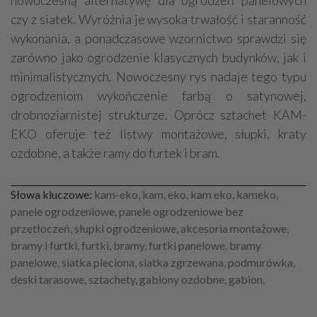
nowoczesną alternatywę dla ogrodzeń panelowych
czy z siatek. Wyróżnia je wysoka trwałość i staranność
wykonania, a ponadczasowe wzornictwo sprawdzi się
zarówno jako ogrodzenie klasycznych budynków, jak i
minimalistycznych. Nowoczesny rys nadaje tego typu
ogrodzeniom wykończenie farbą o satynowej,
drobnoziarnistej strukturze. Oprócz sztachet KAM-
EKO oferuje też listwy montażowe, słupki, kraty
ozdobne, a także ramy do furtek i bram.
Słowa kluczowe:
kam-eko, kam, eko, kam eko, kameko,
panele ogrodzeniowe, panele ogrodzeniowe bez
przetłoczeń, słupki ogrodzeniowe, akcesoria montażowe,
bramy i furtki, furtki, bramy, furtki panelowe, bramy
panelowe, siatka pleciona, siatka zgrzewana, podmurówka,
deski tarasowe, sztachety, gabiony ozdobne, gabion,