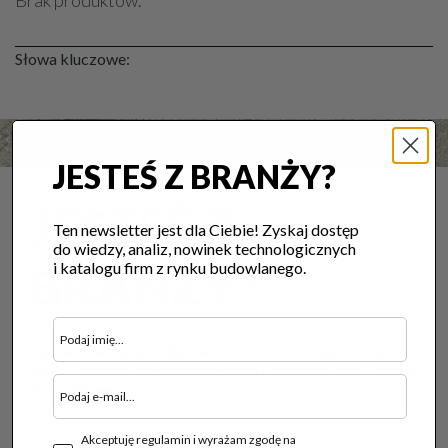
Brak produktów.
Słowa kluczowe:
JESTEŚ Z BRANŻY?
JESTEŚ Z
Ten newsletter jest dla Ciebie! Zyskaj dostęp
do wiedzy, analiz, nowinek technologicznych
BRANŻY?
i katalogu firm z rynku budowlanego.
Ten newsletter jest dla Ciebie! Zyskaj dostęp do wiedzy,
analiz, nowinek technologicznych i katalogu firm z rynku
budowlanego.
Akceptuję regulamin i wyrażam zgodę na