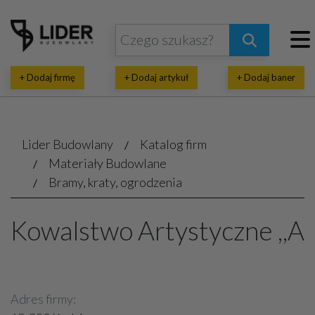
+ Dodaj firmę
+ Dodaj artykuł
+ Dodaj baner
Lider Budowlany
Katalog firm
Materiały Budowlane
Bramy, kraty, ogrodzenia
Kowalstwo Artystyczne ,,A
Adres firmy: