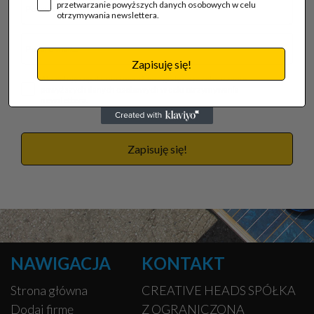
przetwarzanie powyższych danych osobowych w celu
otrzymywania newslettera.
Zapisuję się!
Akceptuję regulamin i wyrażam zgodę na przetwarzanie
powyższych danych osobowych w celu otrzymywania
newslettera.
Zapisuję się!
NAWIGACJA
KONTAKT
Strona główna
CREATIVE HEADS SPÓŁKA
Dodaj firmę
Z OGRANICZONĄ