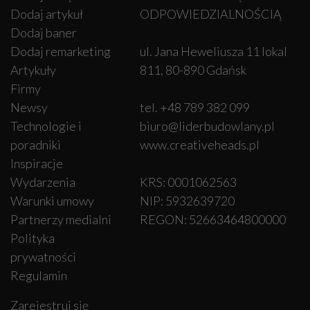
Dodaj artykuł
ODPOWIEDZIALNOŚCIĄ
Dodaj baner
Dodaj remarketing
ul. Jana Heweliusza 11 lokal
Artykuły
811, 80-890 Gdańsk
Firmy
Newsy
tel. +48 789 382 099
Technologie i
biuro@liderbudowlany.pl
poradniki
www.creativeheads.pl
Inspiracje
Wydarzenia
KRS: 0001062563
Warunki umowy
NIP: 5932639720
Partnerzy medialni
REGON: 52663464800000
Polityka
prywatności
Regulamin
Zarejestruj się