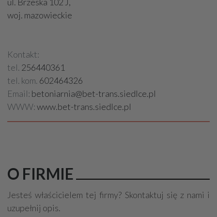
ul. Brzeska 102 J,
woj. mazowieckie
Kontakt:
tel.
256440361
tel. kom.
602464326
Email:
betoniarnia@bet-trans.siedlce.pl
WWW:
www.bet-trans.siedlce.pl
O FIRMIE
Jesteś właścicielem tej firmy? Skontaktuj się z nami i
uzupełnij opis.