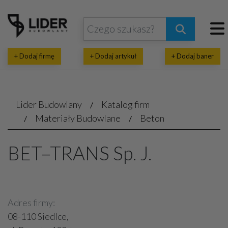
+ Dodaj firmę
+ Dodaj artykuł
+ Dodaj baner
Lider Budowlany
Katalog firm
Materiały Budowlane
Beton
BET–TRANS Sp. J.
Adres firmy:
08-110 Siedlce,