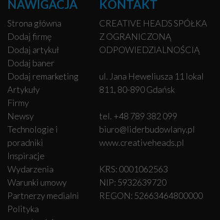
NAWIGACJA
KONTAKT
Strona główna
CREATIVE HEADS SPÓŁKA
Dodaj firmę
Z OGRANICZONĄ
Dodaj artykuł
ODPOWIEDZIALNOŚCIĄ
Dodaj baner
Dodaj remarketing
ul. Jana Heweliusza 11 lokal
Artykuły
811, 80-890 Gdańsk
Firmy
Newsy
tel. +48 789 382 099
Technologie i
biuro@liderbudowlany.pl
poradniki
www.creativeheads.pl
Inspiracje
Wydarzenia
KRS: 0001062563
Warunki umowy
NIP: 5932639720
Partnerzy medialni
REGON: 52663464800000
Polityka