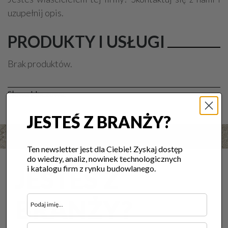
uzupełnij opis.
PRODUKTY I USŁUGI
Brak produktów.
Słowa kluczowe:
JESTEŚ Z BRANŻY?
Ten newsletter jest dla Ciebie! Zyskaj dostęp
do wiedzy, analiz, nowinek technologicznych
i katalogu firm z rynku budowlanego.
JESTEŚ Z
BRANŻY?