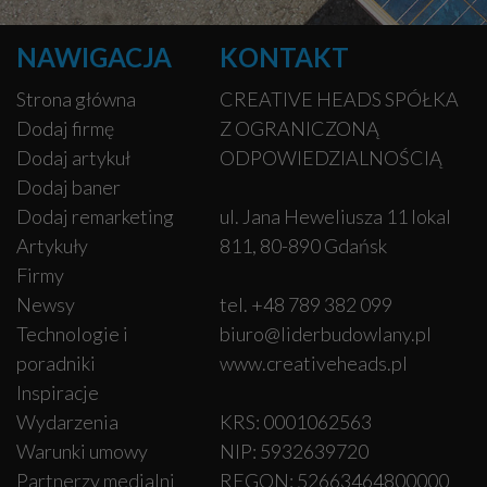
NAWIGACJA
KONTAKT
Strona główna
CREATIVE HEADS SPÓŁKA
Dodaj firmę
Z OGRANICZONĄ
Dodaj artykuł
ODPOWIEDZIALNOŚCIĄ
Dodaj baner
Dodaj remarketing
ul. Jana Heweliusza 11 lokal
Artykuły
811, 80-890 Gdańsk
Firmy
Newsy
tel. +48 789 382 099
Technologie i
biuro@liderbudowlany.pl
poradniki
www.creativeheads.pl
Inspiracje
Wydarzenia
KRS: 0001062563
Warunki umowy
NIP: 5932639720
Partnerzy medialni
REGON: 52663464800000