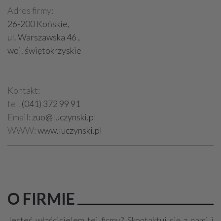
Adres firmy:
26-200 Końskie,
ul. Warszawska 46 ,
woj. świętokrzyskie
Kontakt:
tel.
(041) 372 99 91
Email:
zuo@luczynski.pl
WWW:
www.luczynski.pl
O FIRMIE
Jesteś właścicielem tej firmy? Skontaktuj się z nami i