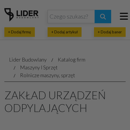
+ Dodaj firmę
+ Dodaj artykuł
+ Dodaj baner
Lider Budowlany
Katalog firm
Maszyny I Sprzęt
Rolnicze maszyny, sprzęt
ZAKŁAD URZĄDZEŃ
ODPYLAJĄCYCH