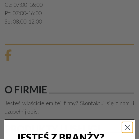
Cz: 07:00-16:00
Pt: 07:00-16:00
So: 08:00-12:00
O FIRMIE
Jesteś właścicielem tej firmy? Skontaktuj się z nami i
uzupełnij opis.
PRODUKTY I USŁUGI
JESTEŚ Z BRANŻY?