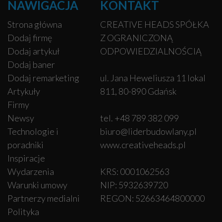
NAWIGACJA
KONTAKT
Strona główna
CREATIVE HEADS SPÓŁKA
Dodaj firmę
Z OGRANICZONĄ
Dodaj artykuł
ODPOWIEDZIALNOŚCIĄ
Dodaj baner
Dodaj remarketing
ul. Jana Heweliusza 11 lokal
Artykuły
811, 80-890 Gdańsk
Firmy
Newsy
tel. +48 789 382 099
Technologie i
biuro@liderbudowlany.pl
poradniki
www.creativeheads.pl
Inspiracje
Wydarzenia
KRS: 0001062563
Warunki umowy
NIP: 5932639720
Partnerzy medialni
REGON: 52663464800000
Polityka