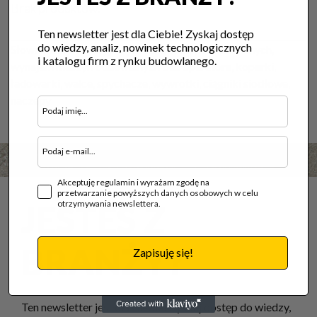
Brak produktów.
Ten newsletter jest dla Ciebie! Zyskaj dostęp
do wiedzy, analiz, nowinek technologicznych
Słowa kluczowe:
wypożyczalnia maszyn budowlanych,
i katalogu firm z rynku budowlanego.
wynajem maszyn budowlanych bez operatora, koparki,
ładowarki, walce, spychacze, wywrotki, ciągniki siodłowe,
naczepy
Akceptuję regulamin i wyrażam zgodę na
przetwarzanie powyższych danych osobowych w celu
otrzymywania newslettera.
JESTEŚ Z
BRANŻY?
Zapisuję się!
Ten newsletter jest dla Ciebie! Zyskaj dostęp do wiedzy,