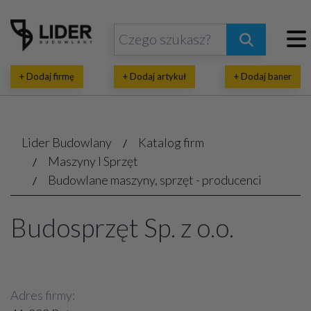
+ Dodaj firmę
+ Dodaj artykuł
+ Dodaj baner
Lider Budowlany
Katalog firm
Maszyny I Sprzęt
Budowlane maszyny, sprzęt - producenci
Budosprzęt Sp. z o.o.
Adres firmy: