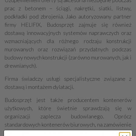
Uzupełnieniem oferty są akcesoria niezbędne podczas
prac z betonem – ściągi, nakrętki, siatki, listwy,
podkładki pod zbrojenia. Jako autoryzowany partner
firmy HELIFIX, Budosprzęt zajmuje się również
dostawą innowacyjnych systemów naprawczych oraz
wzmacniających dla różnego rodzaju konstrukcji
murowanych oraz rozwiązań przydatnych podczas
budowy nowych konstrukcji (zarówno murowanych, jak i
drewnianych).
Firma świadczy usługi specjalistyczne związane z
dostawą i montażem dylatacji.
Budosprzęt jest także producentem kontenerów
użytkowych, które świetnie sprawdzają się w
organizacji zaplecza budowlanego. Oprócz
standardowych kontenerów biurowych, na zamówienie
firma wykonuje kontenery socjalne, budowlane oraz