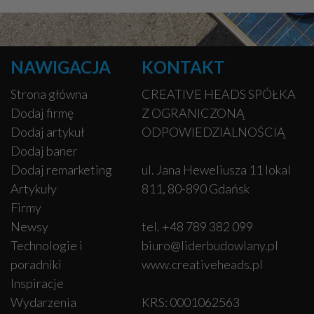
NAWIGACJA
KONTAKT
Strona główna
CREATIVE HEADS SPÓŁKA
Dodaj firmę
Z OGRANICZONĄ
Dodaj artykuł
ODPOWIEDZIALNOŚCIĄ
Dodaj baner
Dodaj remarketing
ul. Jana Heweliusza 11 lokal
Artykuły
811, 80-890 Gdańsk
Firmy
Newsy
tel. +48 789 382 099
Technologie i
biuro@liderbudowlany.pl
poradniki
www.creativeheads.pl
Inspiracje
Wydarzenia
KRS: 0001062563