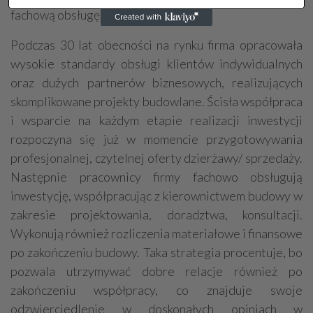
fachową obsługę klienta.
Podczas 30 lat obecności na rynku firma opracowała
wysokie standardy obsługi klientów indywidualnych
oraz dużych partnerów biznesowych, realizujących
skomplikowane projekty budowlane. Ścisła współpraca
i wsparcie na każdym etapie realizacji inwestycji
rozpoczyna się już w momencie przygotowywania
profesjonalnej, czytelnej oferty dzierżawy/ sprzedaży.
Następnie pracownicy firmy fachowo obsługują
inwestycję, współpracując z kierownictwem budowy w
zakresie projektowania, doradztwa, konsultacji.
Wykonują również rozliczenia materiałowe i finansowe
po zakończeniu budowy. Taka strategia procentuje, bo
pozwala utrzymywać dobre relacje również po
zakończeniu współpracy, co znajduje swoje
odzwierciedlenie w doskonałych opiniach w