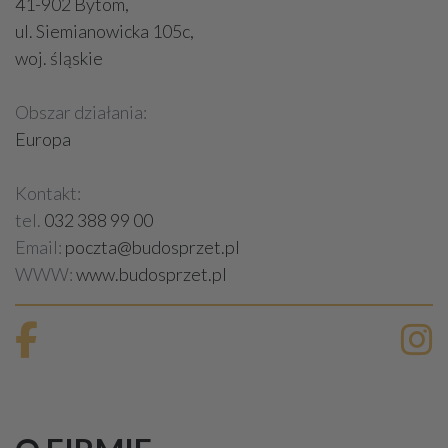
41-902 Bytom,
ul. Siemianowicka 105c,
woj. śląskie
Obszar działania:
Europa
Kontakt:
tel.
032 388 99 00
Email:
poczta@budosprzet.pl
WWW:
www.budosprzet.pl