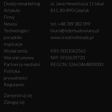
Dodaj remarketing
ul. Jana Heweliusza 11 lokal
Artykuły
811, 80-890 Gdańsk
Firmy
Newsy
tel. +48 789 382 099
Technologie i
biuro@liderbudowlany.pl
poradniki
www.creativeheads.pl
Inspiracje
Wydarzenia
KRS: 0001062563
Warunki umowy
NIP: 5932639720
Partnerzy medialni
REGON: 52663464800000
Polityka
prywatności
Regulamin
Zarejestruj się
Zaloguj się