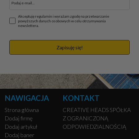
Akceptuję regulamin i wyrażam zgodę na przetwarzanie
powyższych danych osobowych w celu otrzymywania
newslettera.
Zapisuję się!
NAWIGACJA
KONTAKT
Strona główna
CREATIVE HEADS SPÓŁKA
Dodaj firmę
Z OGRANICZONĄ
Dodaj artykuł
ODPOWIEDZIALNOŚCIĄ
Dodaj baner