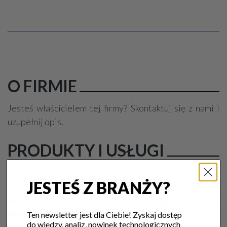
O FIRMIE
Jesteś właścicielem tej firmy? Skontaktuj się z nami i
uzupełnij opis.
PRODUKTY I USŁUGI
Brak produktów.
JESTEŚ Z BRANŻY?
Słowa kluczowe:
klimatyzacja, montaż klimatyzacji, sprzedaż
klimatyzacji, serwis klimatyzacji, elektryk, instalacje
Ten newsletter jest dla Ciebie! Zyskaj dostęp
do wiedzy, analiz, nowinek technologicznych
elektryczne, usługi elektryczne