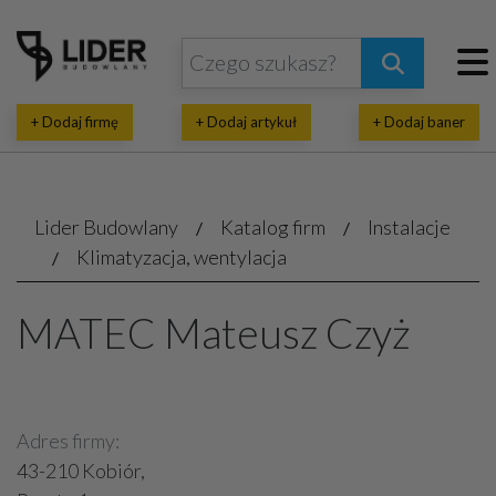
+ Dodaj firmę
+ Dodaj artykuł
+ Dodaj baner
Lider Budowlany
Katalog firm
Instalacje
Klimatyzacja, wentylacja
MATEC Mateusz Czyż
Adres firmy:
43-210 Kobiór,