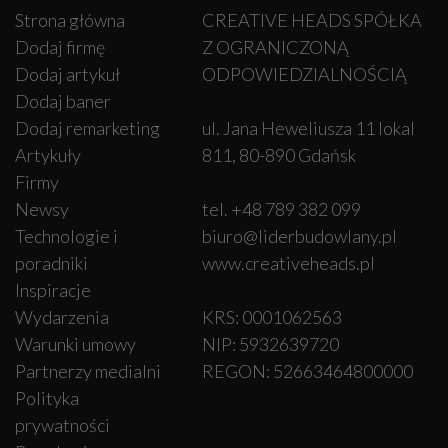
Strona główna
CREATIVE HEADS SPÓŁKA
Dodaj firmę
Z OGRANICZONĄ
Dodaj artykuł
ODPOWIEDZIALNOŚCIĄ
Dodaj baner
Dodaj remarketing
ul. Jana Heweliusza 11 lokal
Artykuły
811, 80-890 Gdańsk
Firmy
Newsy
tel. +48 789 382 099
Technologie i
biuro@liderbudowlany.pl
poradniki
www.creativeheads.pl
Inspiracje
Wydarzenia
KRS: 0001062563
Warunki umowy
NIP: 5932639720
Partnerzy medialni
REGON: 52663464800000
Polityka
prywatności