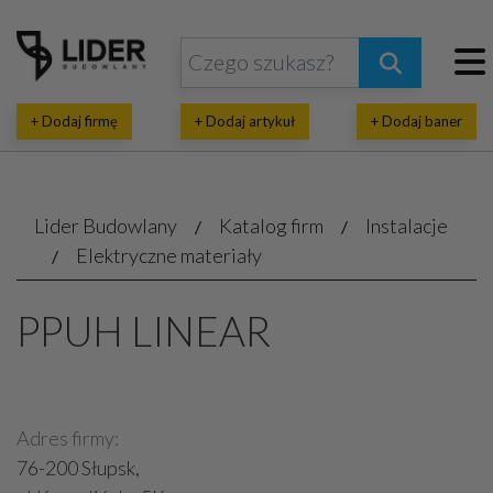
+ Dodaj firmę
+ Dodaj artykuł
+ Dodaj baner
Lider Budowlany
Katalog firm
Instalacje
Elektryczne materiały
PPUH LINEAR
Adres firmy:
76-200 Słupsk,