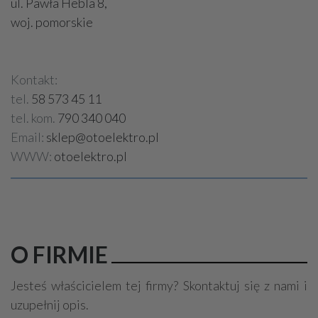
ul. Pawła Hebla 8,
woj. pomorskie
Kontakt:
tel.
58 573 45 11
tel. kom.
790 340 040
Email:
sklep@otoelektro.pl
WWW:
otoelektro.pl
O FIRMIE
Jesteś właścicielem tej firmy? Skontaktuj się z nami i
uzupełnij opis.