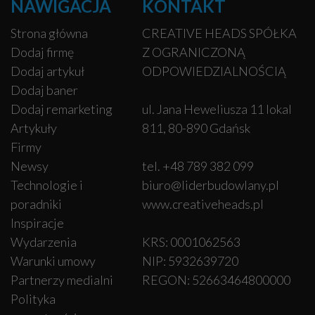
NAWIGACJA
KONTAKT
Strona główna
CREATIVE HEADS SPÓŁKA
Dodaj firmę
Z OGRANICZONĄ
Dodaj artykuł
ODPOWIEDZIALNOŚCIĄ
Dodaj baner
Dodaj remarketing
ul. Jana Heweliusza 11 lokal
Artykuły
811, 80-890 Gdańsk
Firmy
Newsy
tel. +48 789 382 099
Technologie i
biuro@liderbudowlany.pl
poradniki
www.creativeheads.pl
Inspiracje
Wydarzenia
KRS: 0001062563
Warunki umowy
NIP: 5932639720
Partnerzy medialni
REGON: 52663464800000
Polityka