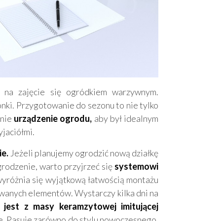
 na zajęcie się ogródkiem warzywnym.
i. Przygotowanie do sezonu to nie tylko
dnie
urządzenie ogrodu,
aby był idealnym
yjaciółmi.
e.
Jeżeli planujemy ogrodzić nową działkę
rodzenie, warto przyjrzeć się
systemowi
yróżnia się wyjątkową łatwością montażu
wanych elementów. Wystarczy kilka dni na
est z masy keramzytowej imitującej
e. Pasuje zarówno do stylu nowoczesnego,