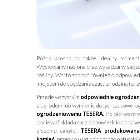
Późna wiosna to także idealny moment
Wysiewamy nasiona oraz wysadzamy sadzonk
rośliny. Warto zadbać również o odpowie
miejscem do spędzania czasu z rodziną i prz
Przede wszystkim
odpowiednie ogrodzeni
z ogrodem lub wymienić dotychczasowe og
ogrodzeniowemu TESERA.
Po pierwsze w
ponieważ składa się z odpowiednio dopaso
złożenie całości.
TESERA produkowana j
kamień,
przez co wygląda bardzo naturalni