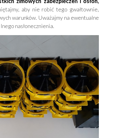
tkich zimowych zabezpieczeń i osłon,
iętajmy, aby nie robić tego gwałtownie,
nowych warunków. Uważajmy na ewentualne
ilnego nasłonecznienia.