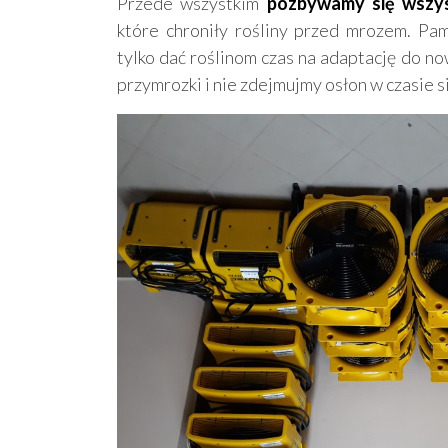
Przede wszystkim
pozbywamy się wszys
które chroniły rośliny przed mrozem. Pam
tylko dać roślinom czas na adaptację do 
przymrozki i nie zdejmujmy osłon w czasie s