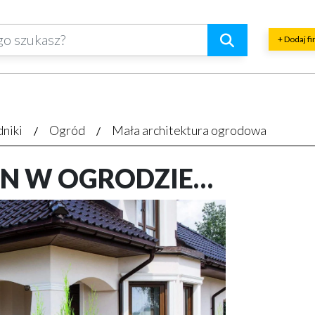
+ Dodaj f
dniki
Ogród
Mała architektura ogrodowa
ON W OGRODZIE…