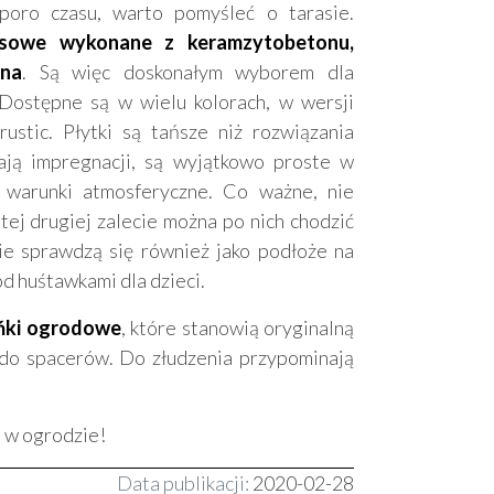
poro czasu, warto pomyśleć o tarasie.
asowe wykonane z keramzytobetonu,
wna
. Są więc doskonałym wyborem dla
 Dostępne są w wielu kolorach, w wersji
rustic. Płytki są tańsze niż rozwiązania
ją impregnacji, są wyjątkowo proste w
warunki atmosferyczne. Co ważne, nie
 tej drugiej zalecie można po nich chodzić
ie sprawdzą się również jako podłoże na
pod huśtawkami dla dzieci.
ńki ogrodowe
, które stanowią oryginalną
 do spacerów. Do złudzenia przypominają
i w ogrodzie!
Data publikacji:
2020-02-28