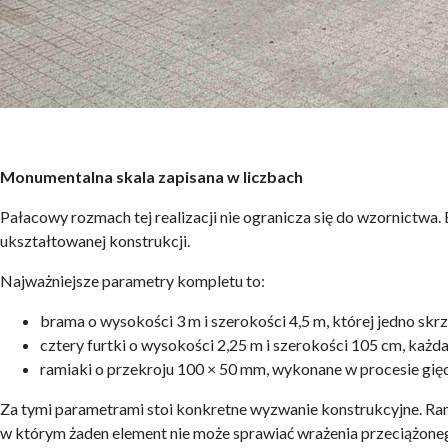
Monumentalna skala zapisana w liczbach
Pałacowy rozmach tej realizacji nie ogranicza się do wzornictwa
ukształtowanej konstrukcji.
Najważniejsze parametry kompletu to:
brama o wysokości 3 m i szerokości 4,5 m, której jedno skr
cztery furtki o wysokości 2,25 m i szerokości 105 cm, każd
ramiaki o przekroju 100 × 50 mm, wykonane w procesie gięci
Za tymi parametrami stoi konkretne wyzwanie konstrukcyjne. Ram
w którym żaden element nie może sprawiać wrażenia przeciążoneg