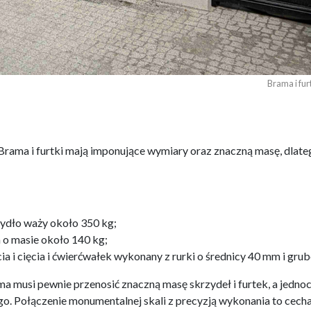
Brama i fu
. Brama i furtki mają imponujące wymiary oraz znaczną masę, dla
zydło waży około 350 kg;
a o masie około 140 kg;
a i cięcia i ćwierćwałek wykonany z rurki o średnicy 40 mm i gru
a musi pewnie przenosić znaczną masę skrzydeł i furtek, a jedno
o. Połączenie monumentalnej skali z precyzją wykonania to cecha