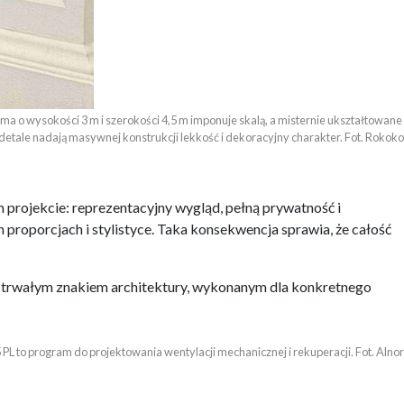
ma o wysokości 3 m i szerokości 4,5 m imponuje skalą, a misternie ukształtowane 

detale nadają masywnej konstrukcji lekkość i dekoracyjny charakter. Fot. Rokoko
 projekcie: reprezentacyjny wygląd, pełną prywatność i
proporcjach i stylistyce. Taka konsekwencja sprawia, że całość
ę trwałym znakiem architektury, wykonanym dla konkretnego
 PL to program do projektowania wentylacji mechanicznej i rekuperacji. Fot. Alnor