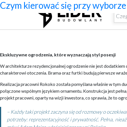
Ekskluzywne ogrodzenia z pał
Program do projektowania wenty
Jak zaprojektować ścianę telewizy
Systemy zamocowań dachów płas
Dom z prefabrykatów opinie – c
Nowoczesne bramy przesuwne: wy
Jak dobrać maskownicę karnisza
Licznik Geigera w kontroli mate
Jak ograniczyć ryzyko przestoj
Czym kierować się przy wyborze 
Ekskluzywne ogrodzenia, które wyznaczają styl posesji
W architekturze rezydencjonalnej ogrodzenie nie jest dodatkiem 
charakterowi otoczenia. Brama oraz furtki budują pierwsze wraże
Realizacja pracowni Rokoko została pomyślana właśnie w tym duch
połączone wspólnym językiem ornamentu. Konstrukcja jest pełna, 
projekt pracowni, oparty na wizji inwestora, co sprawia, że to 
– Każdy taki projekt zaczyna się od rozmowy o oczekiwan
potrzeby: reprezentacyjność i prywatność. Pełna, niea