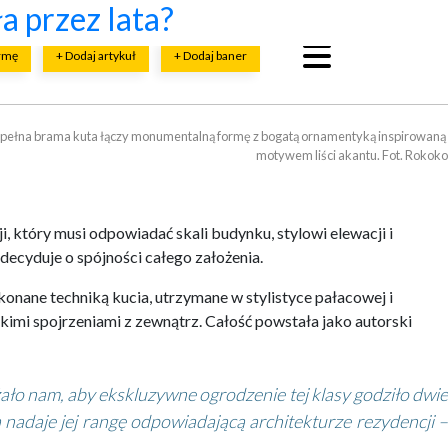
cji?
budowy firmy ETANCO
budową?
ństwa i bezawaryjności
znych?
a przez lata?
irmę
+ Dodaj artykuł
+ Dodaj baner
ełna brama kuta łączy monumentalną formę z bogatą ornamentyką inspirowaną 

motywem liści akantu. Fot. Rokoko
 który musi odpowiadać skali budynku, stylowi elewacji i
decyduje o spójności całego założenia.
onane techniką kucia, utrzymane w stylistyce pałacowej i
kimi spojrzeniami z zewnątrz. Całość powstała jako autorski
żało nam, aby ekskluzywne ogrodzenie tej klasy godziło dwie
 nadaje jej rangę odpowiadającą architekturze rezydencji –