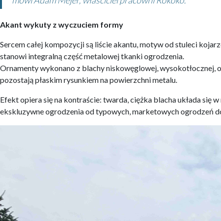
mówi Adam Mejer, właściciel pracowni Rokoko.
Akant wykuty z wyczuciem formy
Sercem całej kompozycji są liście akantu, motyw od stuleci kojar
stanowi integralną część metalowej tkanki ogrodzenia.
Ornamenty wykonano z blachy niskowęglowej, wysokotłocznej, o gr
pozostają płaskim rysunkiem na powierzchni metalu.
Efekt opiera się na kontraście: twarda, ciężka blacha układa się w
ekskluzywne ogrodzenia od typowych, marketowych ogrodzeń d