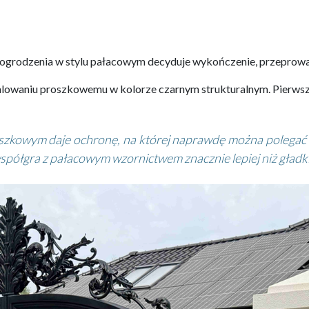
ogrodzenia w stylu pałacowym decyduje wykończenie, przeprowa
owaniu proszkowemu w kolorze czarnym strukturalnym. Pierwszy e
kowym daje ochronę, na której naprawdę można polegać prz
łgra z pałacowym wzornictwem znacznie lepiej niż gładk