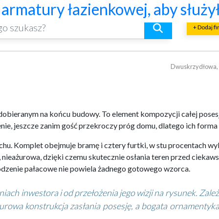
acowym rozmachem
lacji mechanicznej
jną, która pasuje do całej aranża
kich i skośnych oraz lekkiej o
o naprawdę warto ocenić przed 
znaczniki trwałości, bezpiecze
? Praktyczny poradnik
riałów budowlanych i złomu
ów przy pracy maszyn geotechnic
armatury łazienkowej, aby służył
+ Dodaj f
Dwuskrzydłowa, p
dobieranym na końcu budowy. To element kompozycji całej posesji,
nie, jeszcze zanim gość przekroczy próg domu, dlatego ich forma 
u. Komplet obejmuje bramę i cztery furtki, w stu procentach wyk
nieażurowa, dzięki czemu skutecznie osłania teren przed ciekaws
ogrodzenie pałacowe nie powiela żadnego gotowego wzorca.
iach inwestora i od przełożenia jego wizji na rysunek. Zale
żurowa konstrukcja zasłania posesję, a bogata ornamentyka