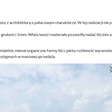
zony z architekturą o pałacowym charakterze. W tej realizacji nie
ubości 3 mm. Właściwości materiału pozwoliły nadać liściom akan
 miękkie, niemal organiczne formy liści, jakby roślinność wyrastała
ostępnych w masowej sprzedaży.