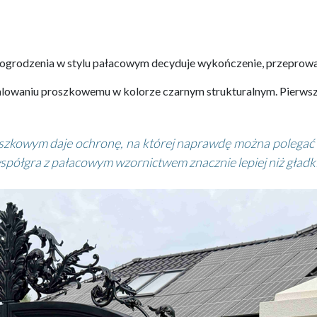
ogrodzenia w stylu pałacowym decyduje wykończenie, przeprowa
owaniu proszkowemu w kolorze czarnym strukturalnym. Pierwszy e
kowym daje ochronę, na której naprawdę można polegać prz
łgra z pałacowym wzornictwem znacznie lepiej niż gładk