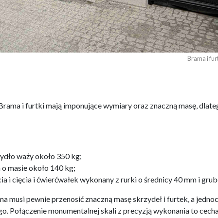
Brama i fu
. Brama i furtki mają imponujące wymiary oraz znaczną masę, dla
zydło waży około 350 kg;
a o masie około 140 kg;
a i cięcia i ćwierćwałek wykonany z rurki o średnicy 40 mm i gru
a musi pewnie przenosić znaczną masę skrzydeł i furtek, a jedno
o. Połączenie monumentalnej skali z precyzją wykonania to cecha