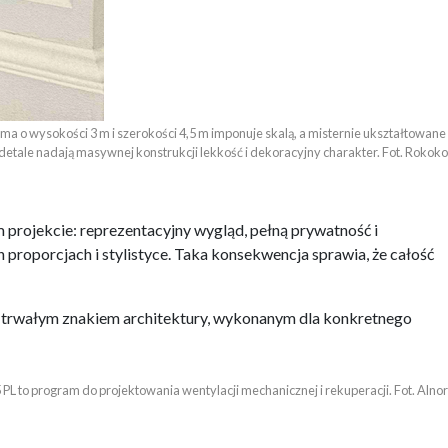
ma o wysokości 3 m i szerokości 4,5 m imponuje skalą, a misternie ukształtowane 

detale nadają masywnej konstrukcji lekkość i dekoracyjny charakter. Fot. Rokoko
 projekcie: reprezentacyjny wygląd, pełną prywatność i
proporcjach i stylistyce. Taka konsekwencja sprawia, że całość
ę trwałym znakiem architektury, wykonanym dla konkretnego
 PL to program do projektowania wentylacji mechanicznej i rekuperacji. Fot. Alnor