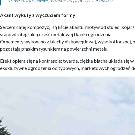
mówi Adam Mejer, właściciel pracowni Rokoko.
Akant wykuty z wyczuciem formy
Sercem całej kompozycji są liście akantu, motyw od stuleci kojar
stanowi integralną część metalowej tkanki ogrodzenia.
Ornamenty wykonano z blachy niskowęglowej, wysokotłocznej, o gr
pozostają płaskim rysunkiem na powierzchni metalu.
Efekt opiera się na kontraście: twarda, ciężka blacha układa się w
ekskluzywne ogrodzenia od typowych, marketowych ogrodzeń d