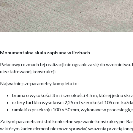
Monumentalna skala zapisana w liczbach
Pałacowy rozmach tej realizacji nie ogranicza się do wzornictwa
ukształtowanej konstrukcji.
Najważniejsze parametry kompletu to:
brama o wysokości 3 m i szerokości 4,5 m, której jedno skr
cztery furtki o wysokości 2,25 m i szerokości 105 cm, każd
ramiaki o przekroju 100 × 50 mm, wykonane w procesie gięci
Za tymi parametrami stoi konkretne wyzwanie konstrukcyjne. Ram
w którym żaden element nie może sprawiać wrażenia przeciążoneg