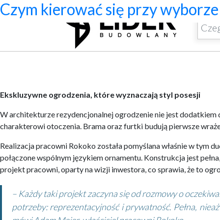
Ekskluzywne ogrodzenia z pał
Program do projektowania wenty
Jak zaprojektować ścianę telewizy
Systemy zamocowań dachów płas
Dom z prefabrykatów opinie – c
Nowoczesne bramy przesuwne: wy
Jak dobrać maskownicę karnisza
Licznik Geigera w kontroli mate
Jak ograniczyć ryzyko przestoj
Czym kierować się przy wyborze 
Ekskluzywne ogrodzenia, które wyznaczają styl posesji
W architekturze rezydencjonalnej ogrodzenie nie jest dodatkiem 
charakterowi otoczenia. Brama oraz furtki budują pierwsze wraże
Realizacja pracowni Rokoko została pomyślana właśnie w tym duch
połączone wspólnym językiem ornamentu. Konstrukcja jest pełna, 
projekt pracowni, oparty na wizji inwestora, co sprawia, że to 
– Każdy taki projekt zaczyna się od rozmowy o oczekiwan
potrzeby: reprezentacyjność i prywatność. Pełna, niea