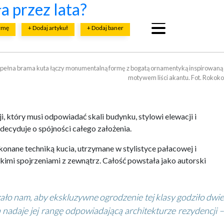
cji?
budowy firmy ETANCO
budową?
ństwa i bezawaryjności
znych?
a przez lata?
irmę
+ Dodaj artykuł
+ Dodaj baner
ełna brama kuta łączy monumentalną formę z bogatą ornamentyką inspirowaną 

motywem liści akantu. Fot. Rokoko
 który musi odpowiadać skali budynku, stylowi elewacji i
decyduje o spójności całego założenia.
onane techniką kucia, utrzymane w stylistyce pałacowej i
kimi spojrzeniami z zewnątrz. Całość powstała jako autorski
żało nam, aby ekskluzywne ogrodzenie tej klasy godziło dwie
 nadaje jej rangę odpowiadającą architekturze rezydencji –