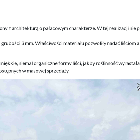
zony z architekturą o pałacowym charakterze. W tej realizacji nie
ubości 3 mm. Właściwości materiału pozwoliły nadać liściom akan
 miękkie, niemal organiczne formy liści, jakby roślinność wyrastała
ostępnych w masowej sprzedaży.