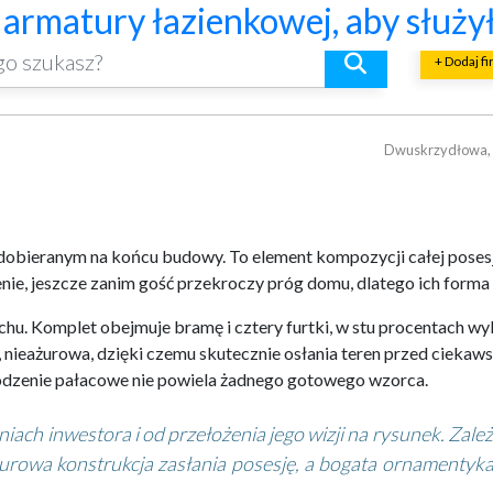
acowym rozmachem
lacji mechanicznej
jną, która pasuje do całej aranża
kich i skośnych oraz lekkiej o
o naprawdę warto ocenić przed 
znaczniki trwałości, bezpiecze
? Praktyczny poradnik
riałów budowlanych i złomu
ów przy pracy maszyn geotechnic
armatury łazienkowej, aby służył
+ Dodaj f
Dwuskrzydłowa, p
dobieranym na końcu budowy. To element kompozycji całej posesji,
nie, jeszcze zanim gość przekroczy próg domu, dlatego ich forma 
u. Komplet obejmuje bramę i cztery furtki, w stu procentach wyk
nieażurowa, dzięki czemu skutecznie osłania teren przed ciekaws
ogrodzenie pałacowe nie powiela żadnego gotowego wzorca.
iach inwestora i od przełożenia jego wizji na rysunek. Zale
żurowa konstrukcja zasłania posesję, a bogata ornamentyka