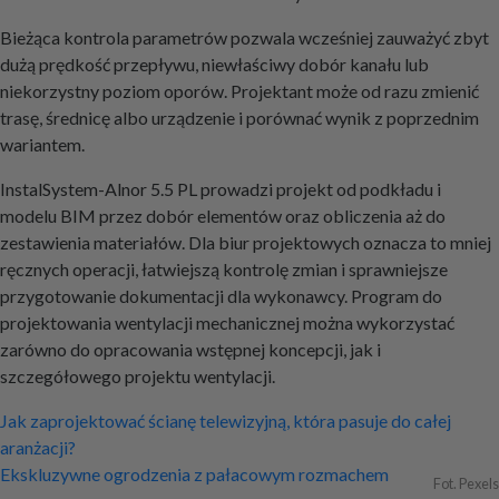
Bieżąca kontrola parametrów pozwala wcześniej zauważyć zbyt
dużą prędkość przepływu, niewłaściwy dobór kanału lub
niekorzystny poziom oporów. Projektant może od razu zmienić
trasę, średnicę albo urządzenie i porównać wynik z poprzednim
wariantem.
InstalSystem-Alnor 5.5 PL prowadzi projekt od podkładu i
modelu BIM przez dobór elementów oraz obliczenia aż do
zestawienia materiałów. Dla biur projektowych oznacza to mniej
ręcznych operacji, łatwiejszą kontrolę zmian i sprawniejsze
przygotowanie dokumentacji dla wykonawcy. Program do
projektowania wentylacji mechanicznej można wykorzystać
zarówno do opracowania wstępnej koncepcji, jak i
szczegółowego projektu wentylacji.
Nawigacja
Jak zaprojektować ścianę telewizyjną, która pasuje do całej
aranżacji?
wpisu
Ekskluzywne ogrodzenia z pałacowym rozmachem
Fot. Pexels