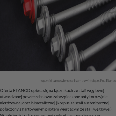
Łączniki samowiercące i samogwintujące. Fot. Etanco
Oferta ETANCO opiera się na łącznikach ze stali węglowej
utwardzanej powierzchniowo zabezpieczone antykorozyjnie,
nierdzewnej oraz bimetalicznej (korpus ze stali austenitycznej
połączony z hartowanym pilotem wiercącym ze stali węglowej).
W zależności od przeznaczenia wkręty wyposażone są w