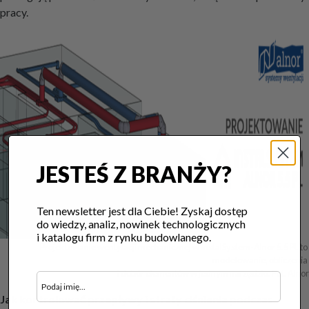
pracy.
JESTEŚ Z BRANŻY?
Ten newsletter jest dla Ciebie! Zyskaj dostęp
do wiedzy, analiz, nowinek technologicznych
i katalogu firm z rynku budowlanego.
Projektowanie wentylacji mechanicznej w InstalSystem-Alnor 5.5 PL to 
modelowanie, obliczenia 

i dobór elementów w jednym narzędziu. Fot. Alnor
Jak kontrolować przepływy i straty ciśnienia podczas