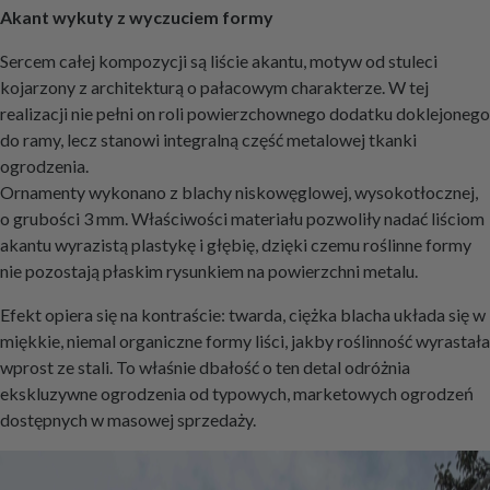
Akant wykuty z wyczuciem formy
Sercem całej kompozycji są liście akantu, motyw od stuleci
kojarzony z architekturą o pałacowym charakterze. W tej
realizacji nie pełni on roli powierzchownego dodatku doklejonego
do ramy, lecz stanowi integralną część metalowej tkanki
ogrodzenia.
Ornamenty wykonano z blachy niskowęglowej, wysokotłocznej,
o grubości 3 mm. Właściwości materiału pozwoliły nadać liściom
akantu wyrazistą plastykę i głębię, dzięki czemu roślinne formy
nie pozostają płaskim rysunkiem na powierzchni metalu.
Efekt opiera się na kontraście: twarda, ciężka blacha układa się w
miękkie, niemal organiczne formy liści, jakby roślinność wyrastała
wprost ze stali. To właśnie dbałość o ten detal odróżnia
ekskluzywne ogrodzenia od typowych, marketowych ogrodzeń
dostępnych w masowej sprzedaży.