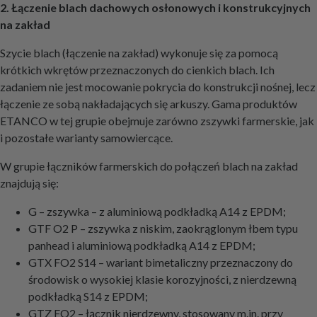
2. Łączenie blach dachowych osłonowych i konstrukcyjnych
na zakład
Szycie blach (łączenie na zakład) wykonuje się za pomocą
krótkich wkrętów przeznaczonych do cienkich blach. Ich
zadaniem nie jest mocowanie pokrycia do konstrukcji nośnej, lecz
łączenie ze sobą nakładających się arkuszy. Gama produktów
ETANCO w tej grupie obejmuje zarówno zszywki farmerskie, jak
i pozostałe warianty samowiercące.
W grupie łączników farmerskich do połączeń blach na zakład
znajdują się:
G – zszywka – z aluminiową podkładką A14 z EPDM;
GTF O2 P – zszywka z niskim, zaokrąglonym łbem typu
panhead i aluminiową podkładką A14 z EPDM;
GTX FO2 S14 – wariant bimetaliczny przeznaczony do
środowisk o wysokiej klasie korozyjności, z nierdzewną
podkładką S14 z EPDM;
GTZ FO2 – łącznik nierdzewny, stosowany m.in. przy