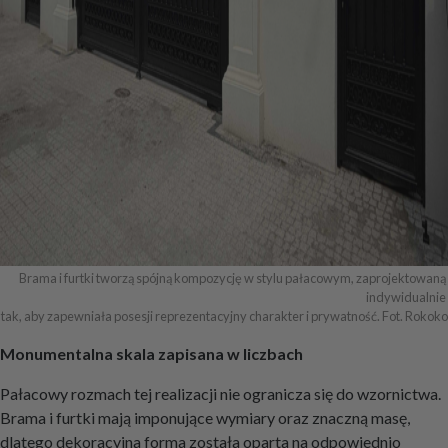
Brama i furtki tworzą spójną kompozycję w stylu pałacowym, zaprojektowaną 
indywidualnie 

tak, aby zapewniała posesji reprezentacyjny charakter i prywatność. Fot. Rokoko
Monumentalna skala zapisana w liczbach
Pałacowy rozmach tej realizacji nie ogranicza się do wzornictwa.
Brama i furtki mają imponujące wymiary oraz znaczną masę,
dlatego dekoracyjna forma została oparta na odpowiednio