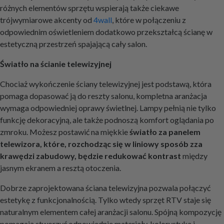
różnych elementów sprzętu wspierają także ciekawe
trójwymiarowe akcenty od
4wall
, które w połączeniu z
odpowiednim oświetleniem dodatkowo przekształcą ścianę w
estetyczną przestrzeń spajającą cały salon.
Światło na ścianie telewizyjnej
Chociaż wykończenie ściany telewizyjnej jest podstawą, która
pomaga dopasować ją do reszty salonu, kompletna aranżacja
wymaga odpowiedniej oprawy świetlnej. Lampy pełnią nie tylko
funkcję dekoracyjną, ale także podnoszą komfort oglądania po
zmroku. Możesz postawić na miękkie
światło za panelem
telewizora, które, rozchodząc się w liniowy sposób zza
krawędzi zabudowy, będzie redukować kontrast
między
jasnym ekranem a resztą otoczenia.
Dobrze zaprojektowana ściana telewizyjna pozwala połączyć
estetykę z funkcjonalnością. Tylko wtedy sprzęt RTV staje się
naturalnym elementem całej aranżacji salonu. Spójną kompozycję
pomagają stworzyć odpowiednie materiały, kolorystyka i