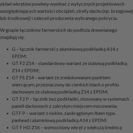
układ wkrętów powinny wynikać z wytycznych projektowych
uwzględniających wartości obciążeń, strefy dachu (np. brzegowej
lub środkowej) i zaleceń producenta wybranego pokrycia.
W grupie łączników farmerskich do podłoża drewnianego
znajdują się:
G – łącznik farmerski z aluminiową podkładką A14 z
EPDM;
GT F2 Z14 – standardowy wariant ze stalową podkładką
Z14 z EPDM;
GT FS Z14 – wariant ze zredukowanym punktem
wiercącym, przeznaczony do cienkich blach o profilu
dachowym ze stalową podkładką Z14 z EPDM;
GT F2 P – łącznik bez podkładki, stosowany w systemach
paneli dachowych z zakrytym miejscem mocowania;
GTF P – wariant z niskim, zaokrąglonym łbem typu
panhead i aluminiową podkładką A14 z EPDM;
GT F HD Z16 – wzmocniony wkręt z większą średnicą