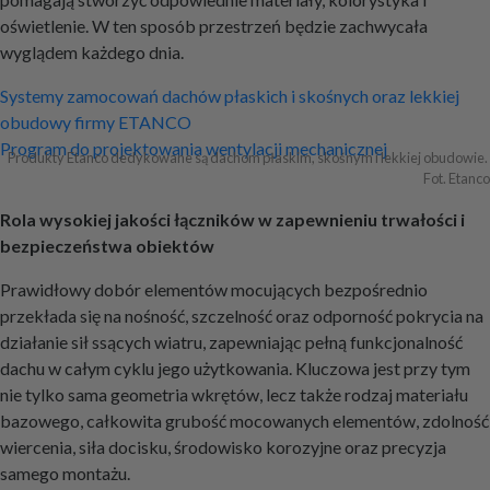
oświetlenie. W ten sposób przestrzeń będzie zachwycała
wyglądem każdego dnia.
Nawigacja
Systemy zamocowań dachów płaskich i skośnych oraz lekkiej
obudowy firmy ETANCO
wpisu
Program do projektowania wentylacji mechanicznej
Produkty Etanco dedykowane są dachom płaskim, skośnym i lekkiej obudowie. 
Fot. Etanco
Rola wysokiej jakości łączników w zapewnieniu trwałości i
bezpieczeństwa obiektów
Prawidłowy dobór elementów mocujących bezpośrednio
przekłada się na nośność, szczelność oraz odporność pokrycia na
działanie sił ssących wiatru, zapewniając pełną funkcjonalność
dachu w całym cyklu jego użytkowania. Kluczowa jest przy tym
nie tylko sama geometria wkrętów, lecz także rodzaj materiału
bazowego, całkowita grubość mocowanych elementów, zdolność
wiercenia, siła docisku, środowisko korozyjne oraz precyzja
samego montażu.