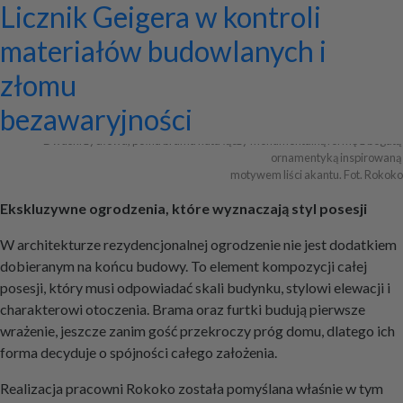
Ekskluzywne ogrodzenia z
Program do projektowania
Jak zaprojektować ścianę
Systemy zamocowań dachów
Dom z prefabrykatów opinie –
Nowoczesne bramy przesuwne:
Jak dobrać maskownicę
Licznik Geigera w kontroli
pałacowym rozmachem
wentylacji mechanicznej
telewizyjną, która pasuje do
płaskich i skośnych oraz lekkiej
co naprawdę warto ocenić przed
wyznaczniki trwałości,
karnisza? Praktyczny poradnik
materiałów budowlanych i
całej aranżacji?
obudowy firmy ETANCO
budową?
bezpieczeństwa i
złomu
+ Dodaj firmę
+ Dodaj artykuł
+ Dodaj baner
bezawaryjności
Dwuskrzydłowa, pełna brama kuta łączy monumentalną formę z bogatą 
ornamentyką inspirowaną 

motywem liści akantu. Fot. Rokoko
Ekskluzywne ogrodzenia, które wyznaczają styl posesji
W architekturze rezydencjonalnej ogrodzenie nie jest dodatkiem
dobieranym na końcu budowy. To element kompozycji całej
posesji, który musi odpowiadać skali budynku, stylowi elewacji i
charakterowi otoczenia. Brama oraz furtki budują pierwsze
wrażenie, jeszcze zanim gość przekroczy próg domu, dlatego ich
forma decyduje o spójności całego założenia.
Realizacja pracowni Rokoko została pomyślana właśnie w tym