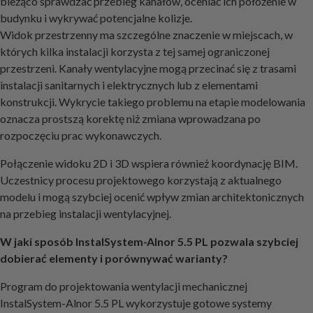
bieżąco sprawdzać przebieg kanałów, oceniać ich położenie w
budynku i wykrywać potencjalne kolizje.
Widok przestrzenny ma szczególne znaczenie w miejscach, w
których kilka instalacji korzysta z tej samej ograniczonej
przestrzeni. Kanały wentylacyjne mogą przecinać się z trasami
instalacji sanitarnych i elektrycznych lub z elementami
konstrukcji. Wykrycie takiego problemu na etapie modelowania
oznacza prostszą korektę niż zmiana wprowadzana po
rozpoczęciu prac wykonawczych.
Połączenie widoku 2D i 3D wspiera również koordynację BIM.
Uczestnicy procesu projektowego korzystają z aktualnego
modelu i mogą szybciej ocenić wpływ zmian architektonicznych
na przebieg instalacji wentylacyjnej.
W jaki sposób InstalSystem-Alnor 5.5 PL pozwala szybciej
dobierać elementy i porównywać warianty?
Program do projektowania wentylacji mechanicznej
InstalSystem-Alnor 5.5 PL wykorzystuje gotowe systemy