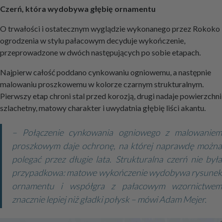
Czerń, która wydobywa głębię ornamentu
O trwałości i ostatecznym wyglądzie wykonanego przez Rokoko
ogrodzenia w stylu pałacowym decyduje wykończenie,
przeprowadzone w dwóch następujących po sobie etapach.
Najpierw całość poddano cynkowaniu ogniowemu, a następnie
malowaniu proszkowemu w kolorze czarnym strukturalnym.
Pierwszy etap chroni stal przed korozją, drugi nadaje powierzchni
szlachetny, matowy charakter i uwydatnia głębię liści akantu.
– Połączenie cynkowania ogniowego z malowaniem
proszkowym daje ochronę, na której naprawdę można
polegać przez długie lata. Strukturalna czerń nie była
przypadkowa: matowe wykończenie wydobywa rysunek
ornamentu i współgra z pałacowym wzornictwem
znacznie lepiej niż gładki połysk – mówi Adam Mejer.