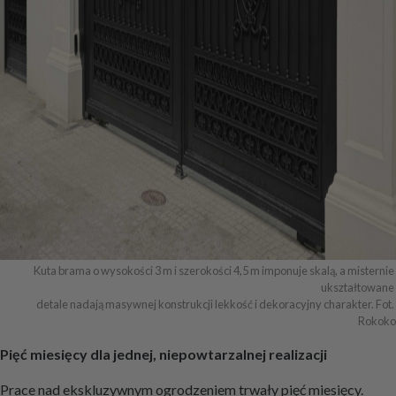
Kuta brama o wysokości 3 m i szerokości 4,5 m imponuje skalą, a misternie 
ukształtowane 

detale nadają masywnej konstrukcji lekkość i dekoracyjny charakter. Fot. 
Rokoko
Pięć miesięcy dla jednej, niepowtarzalnej realizacji
Prace nad ekskluzywnym ogrodzeniem trwały pięć miesięcy.