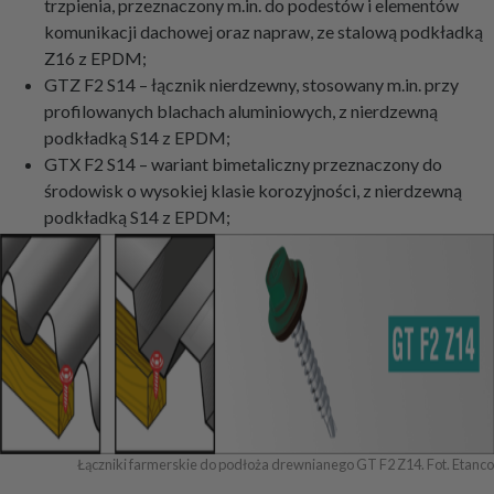
trzpienia, przeznaczony m.in. do podestów i elementów
komunikacji dachowej oraz napraw, ze stalową podkładką
Z16 z EPDM;
GTZ F2 S14 – łącznik nierdzewny, stosowany m.in. przy
profilowanych blachach aluminiowych, z nierdzewną
podkładką S14 z EPDM;
GTX F2 S14 – wariant bimetaliczny przeznaczony do
środowisk o wysokiej klasie korozyjności, z nierdzewną
podkładką S14 z EPDM;
Łączniki farmerskie do podłoża drewnianego GT F2 Z14. Fot. Etanco