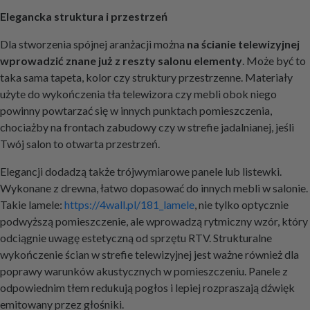
Elegancka struktura i przestrzeń
Dla stworzenia spójnej aranżacji można
na ścianie telewizyjnej
wprowadzić znane już z reszty salonu elementy
. Może być to
taka sama tapeta, kolor czy struktury przestrzenne. Materiały
użyte do wykończenia tła telewizora czy mebli obok niego
powinny powtarzać się w innych punktach pomieszczenia,
chociażby na frontach zabudowy czy w strefie jadalnianej, jeśli
Twój salon to otwarta przestrzeń.
Elegancji dodadzą także trójwymiarowe panele lub listewki.
Wykonane z drewna, łatwo dopasować do innych mebli w salonie.
Takie lamele:
https://4wall.pl/181_lamele
, nie tylko optycznie
podwyższą pomieszczenie, ale wprowadzą rytmiczny wzór, który
odciągnie uwagę estetyczną od sprzętu RTV. Strukturalne
wykończenie ścian w strefie telewizyjnej jest ważne również dla
poprawy warunków akustycznych w pomieszczeniu. Panele z
odpowiednim tłem redukują pogłos i lepiej rozpraszają dźwięk
emitowany przez głośniki.