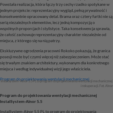
Powstała realizacja, która łączy trzy cechy rzadko spotykane w
jednym projekcie: reprezentacyjny wygląd, pełną prywatność i
konsekwentnie opracowany detal. Brama oraz cztery furtki nie są
serią niezależnych elementów, lecz jedną kompozycją o
wspólnych proporcjach i stylistyce. Taka konsekwencja sprawia,
że całość zachowuje reprezentacyjny charakter niezależnie od
miejsca, z którego się na nią patrzy.
Ekskluzywne ogrodzenia pracowni Rokoko pokazują, że granica
posesji może być czymś więcej niż zabezpieczeniem. Może stać
się trwałym znakiem architektury, wykonanym dla konkretnego
miejsca i według indywidualnej wizji jego właściciela.
Nawigacja
Program do projektowania wentylacji mechanicznej
InstalSystem-Alnor 5.5 PL to program do projektowania wentylacji mechanicznej 
i rekuperacji. Fot. Alnor
wpisu
Program do projektowania wentylacji mechanicznej
InstalSystem-Alnor 5.5
InstalSystem-Alnor 5.5 PL to program do projektowania