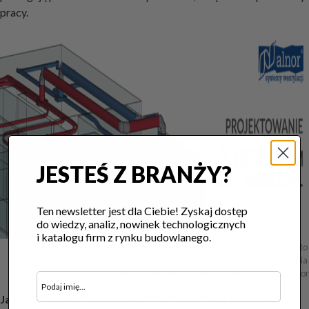
pracy.
JESTEŚ Z BRANŻY?
Ten newsletter jest dla Ciebie! Zyskaj dostęp
do wiedzy, analiz, nowinek technologicznych
i katalogu firm z rynku budowlanego.
Projektowanie wentylacji mechanicznej w InstalSystem-Alnor 5.5 PL to 
modelowanie, obliczenia 

i dobór elementów w jednym narzędziu. Fot. Alnor
Jak kontrolować przepływy i straty ciśnienia podczas