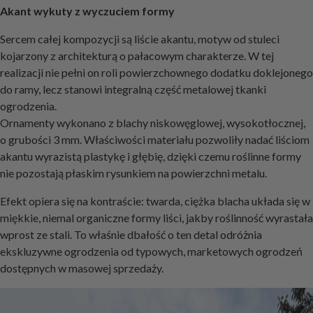
Akant wykuty z wyczuciem formy
Sercem całej kompozycji są liście akantu, motyw od stuleci
kojarzony z architekturą o pałacowym charakterze. W tej
realizacji nie pełni on roli powierzchownego dodatku doklejonego
do ramy, lecz stanowi integralną część metalowej tkanki
ogrodzenia.
Ornamenty wykonano z blachy niskowęglowej, wysokotłocznej,
o grubości 3 mm. Właściwości materiału pozwoliły nadać liściom
akantu wyrazistą plastykę i głębię, dzięki czemu roślinne formy
nie pozostają płaskim rysunkiem na powierzchni metalu.
Efekt opiera się na kontraście: twarda, ciężka blacha układa się w
miękkie, niemal organiczne formy liści, jakby roślinność wyrastała
wprost ze stali. To właśnie dbałość o ten detal odróżnia
ekskluzywne ogrodzenia od typowych, marketowych ogrodzeń
dostępnych w masowej sprzedaży.