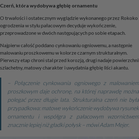
Czerń, która wydobywa głębię ornamentu
O trwałości i ostatecznym wyglądzie wykonanego przez Rokoko
ogrodzenia w stylu pałacowym decyduje wykończenie,
przeprowadzone w dwóch następujących po sobie etapach.
Najpierw całość poddano cynkowaniu ogniowemu, a następnie
malowaniu proszkowemu w kolorze czarnym strukturalnym.
Pierwszy etap chroni stal przed korozją, drugi nadaje powierzchni
szlachetny, matowy charakter i uwydatnia głębię liści akantu.
– Połączenie cynkowania ogniowego z malowaniem
proszkowym daje ochronę, na której naprawdę można
polegać przez długie lata. Strukturalna czerń nie była
przypadkowa: matowe wykończenie wydobywa rysunek
ornamentu i współgra z pałacowym wzornictwem
znacznie lepiej niż gładki połysk – mówi Adam Mejer.