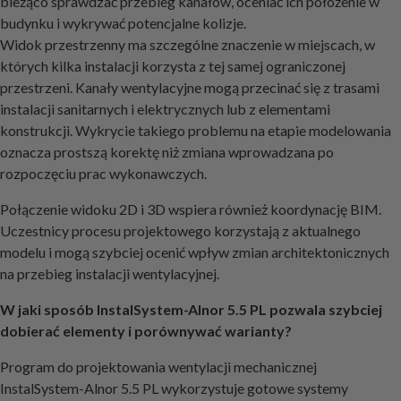
bieżąco sprawdzać przebieg kanałów, oceniać ich położenie w
budynku i wykrywać potencjalne kolizje.
Widok przestrzenny ma szczególne znaczenie w miejscach, w
których kilka instalacji korzysta z tej samej ograniczonej
przestrzeni. Kanały wentylacyjne mogą przecinać się z trasami
instalacji sanitarnych i elektrycznych lub z elementami
konstrukcji. Wykrycie takiego problemu na etapie modelowania
oznacza prostszą korektę niż zmiana wprowadzana po
rozpoczęciu prac wykonawczych.
Połączenie widoku 2D i 3D wspiera również koordynację BIM.
Uczestnicy procesu projektowego korzystają z aktualnego
modelu i mogą szybciej ocenić wpływ zmian architektonicznych
na przebieg instalacji wentylacyjnej.
W jaki sposób InstalSystem-Alnor 5.5 PL pozwala szybciej
dobierać elementy i porównywać warianty?
Program do projektowania wentylacji mechanicznej
InstalSystem-Alnor 5.5 PL wykorzystuje gotowe systemy