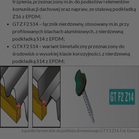
trzpienia, przeznaczony m.in. do podestów i elementów
komunikacji dachowej oraz napraw, ze stalową podkładką
Z16 z EPDM;
GTZ F2 S14 – łącznik nierdzewny, stosowany m.in. przy
profilowanych blachach aluminiowych, z nierdzewną
podkładką S14 z EPDM;
GTX F2 S14 – wariant bimetaliczny przeznaczony do
środowisk o wysokiej klasie korozyjności, z nierdzewną
podkładką S14 z EPDM;
Łączniki farmerskie do podłoża drewnianego GT F2 Z14. Fot. Etanco