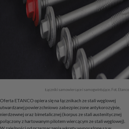
Łączniki samowiercące i samogwintujące. Fot. Etanco
Oferta ETANCO opiera się na łącznikach ze stali węglowej
utwardzanej powierzchniowo zabezpieczone antykorozyjnie,
nierdzewnej oraz bimetalicznej (korpus ze stali austenitycznej
połączony z hartowanym pilotem wiercącym ze stali węglowej).
W zależności od przeznaczenia wkręty wyposażone są w