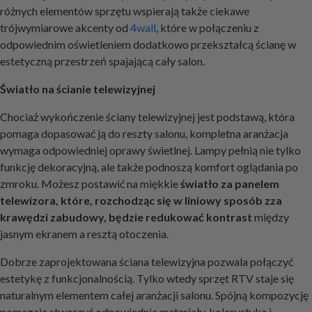
różnych elementów sprzętu wspierają także ciekawe
trójwymiarowe akcenty od
4wall
, które w połączeniu z
odpowiednim oświetleniem dodatkowo przekształcą ścianę w
estetyczną przestrzeń spajającą cały salon.
Światło na ścianie telewizyjnej
Chociaż wykończenie ściany telewizyjnej jest podstawą, która
pomaga dopasować ją do reszty salonu, kompletna aranżacja
wymaga odpowiedniej oprawy świetlnej. Lampy pełnią nie tylko
funkcję dekoracyjną, ale także podnoszą komfort oglądania po
zmroku. Możesz postawić na miękkie
światło za panelem
telewizora, które, rozchodząc się w liniowy sposób zza
krawędzi zabudowy, będzie redukować kontrast
między
jasnym ekranem a resztą otoczenia.
Dobrze zaprojektowana ściana telewizyjna pozwala połączyć
estetykę z funkcjonalnością. Tylko wtedy sprzęt RTV staje się
naturalnym elementem całej aranżacji salonu. Spójną kompozycję
pomagają stworzyć odpowiednie materiały, kolorystyka i