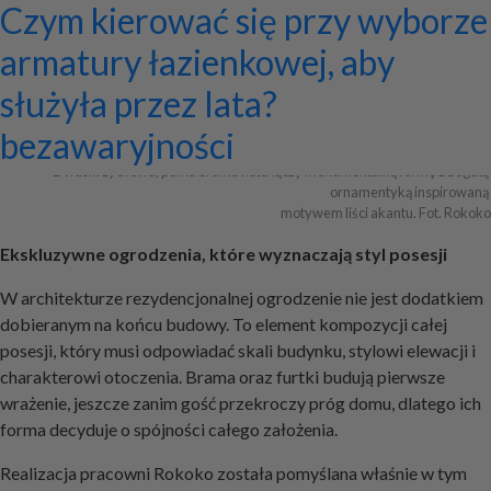
Ekskluzywne ogrodzenia z
Program do projektowania
Jak zaprojektować ścianę
Systemy zamocowań dachów
Dom z prefabrykatów opinie –
Nowoczesne bramy przesuwne:
Jak dobrać maskownicę
Licznik Geigera w kontroli
Jak ograniczyć ryzyko
Czym kierować się przy wyborze
pałacowym rozmachem
wentylacji mechanicznej
telewizyjną, która pasuje do
płaskich i skośnych oraz lekkiej
co naprawdę warto ocenić przed
wyznaczniki trwałości,
karnisza? Praktyczny poradnik
materiałów budowlanych i
przestojów przy pracy maszyn
armatury łazienkowej, aby
całej aranżacji?
obudowy firmy ETANCO
budową?
bezpieczeństwa i
złomu
geotechnicznych?
służyła przez lata?
+ Dodaj firmę
+ Dodaj artykuł
+ Dodaj baner
bezawaryjności
Dwuskrzydłowa, pełna brama kuta łączy monumentalną formę z bogatą 
ornamentyką inspirowaną 

motywem liści akantu. Fot. Rokoko
Ekskluzywne ogrodzenia, które wyznaczają styl posesji
W architekturze rezydencjonalnej ogrodzenie nie jest dodatkiem
dobieranym na końcu budowy. To element kompozycji całej
posesji, który musi odpowiadać skali budynku, stylowi elewacji i
charakterowi otoczenia. Brama oraz furtki budują pierwsze
wrażenie, jeszcze zanim gość przekroczy próg domu, dlatego ich
forma decyduje o spójności całego założenia.
Realizacja pracowni Rokoko została pomyślana właśnie w tym