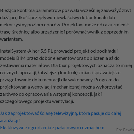
Bieżąca kontrola parametrów pozwala wcześniej zauważyć zbyt
dużą prędkość przepływu, niewłaściwy dobór kanału lub
niekorzystny poziom oporów. Projektant może od razu zmienić
trasę, średnicę albo urządzenie i porównać wynik z poprzednim
wariantem.
InstalSystem-Alnor 5.5 PL prowadzi projekt od podkładu i
modelu BIM przez dobór elementów oraz obliczenia aż do
zestawienia materiałów. Dla biur projektowych oznacza to mniej
ręcznych operacji, łatwiejszą kontrolę zmian i sprawniejsze
przygotowanie dokumentacji dla wykonawcy. Program do
projektowania wentylacji mechanicznej można wykorzystać
zarówno do opracowania wstępnej koncepcji, jak i
szczegółowego projektu wentylacji.
Nawigacja
Jak zaprojektować ścianę telewizyjną, która pasuje do całej
aranżacji?
wpisu
Ekskluzywne ogrodzenia z pałacowym rozmachem
Fot. Pexels