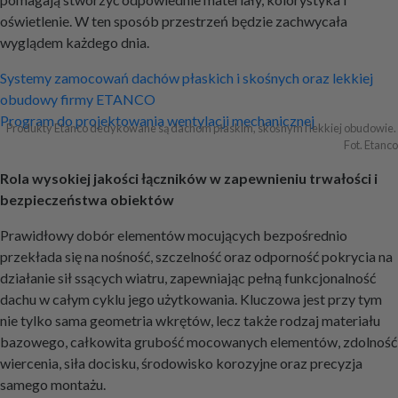
oświetlenie. W ten sposób przestrzeń będzie zachwycała
wyglądem każdego dnia.
Nawigacja
Systemy zamocowań dachów płaskich i skośnych oraz lekkiej
obudowy firmy ETANCO
wpisu
Program do projektowania wentylacji mechanicznej
Produkty Etanco dedykowane są dachom płaskim, skośnym i lekkiej obudowie. 
Fot. Etanco
Rola wysokiej jakości łączników w zapewnieniu trwałości i
bezpieczeństwa obiektów
Prawidłowy dobór elementów mocujących bezpośrednio
przekłada się na nośność, szczelność oraz odporność pokrycia na
działanie sił ssących wiatru, zapewniając pełną funkcjonalność
dachu w całym cyklu jego użytkowania. Kluczowa jest przy tym
nie tylko sama geometria wkrętów, lecz także rodzaj materiału
bazowego, całkowita grubość mocowanych elementów, zdolność
wiercenia, siła docisku, środowisko korozyjne oraz precyzja
samego montażu.