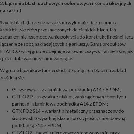
2. Łączenie blach dachowych osłonowych i konstrukcyjnych
na zakład
Szycie blach (łączenie na zakład) wykonuje się za pomocą
krótkich wkrętów przeznaczonych do cienkich blach. Ich
zadaniem nie jest mocowanie pokrycia do konstrukcji nośnej, lecz
łączenie ze sobą nakładających się arkuszy. Gama produktów
ETANCO w tej grupie obejmuje zarówno zszywki farmerskie, jak
i pozostałe warianty samowiercące.
W grupie łączników farmerskich do połączeń blach na zakład
znajdują się:
G – zszywka – z aluminiową podkładką A14 z EPDM;
GTF O2 P – zszywka z niskim, zaokrąglonym łbem typu
panhead i aluminiową podkładką A14 z EPDM;
GTX FO2 S14 – wariant bimetaliczny przeznaczony do
środowisk o wysokiej klasie korozyjności, z nierdzewną
podkładką S14 z EPDM;
GTZ FO2 – łącznik nierdzewny, stosowany m.in. przy