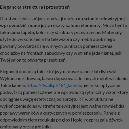
Elegancka struktura i przestrzeń
Dla stworzenia spójnej aranżacji można
na ścianie telewizyjnej
wprowadzić znane już z reszty salonu elementy
. Może być to
taka sama tapeta, kolor czy struktury przestrzenne. Materiały
użyte do wykończenia tła telewizora czy mebli obok niego
powinny powtarzać się w innych punktach pomieszczenia,
chociażby na frontach zabudowy czy w strefie jadalnianej, jeśli
Twój salon to otwarta przestrzeń.
Elegancji dodadzą także trójwymiarowe panele lub listewki.
Wykonane z drewna, łatwo dopasować do innych mebli w salonie.
Takie lamele:
https://4wall.pl/181_lamele
, nie tylko optycznie
podwyższą pomieszczenie, ale wprowadzą rytmiczny wzór, który
odciągnie uwagę estetyczną od sprzętu RTV. Strukturalne
wykończenie ścian w strefie telewizyjnej jest ważne również dla
poprawy warunków akustycznych w pomieszczeniu. Panele z
odpowiednim tłem redukują pogłos i lepiej rozpraszają dźwięk
emitowany przez głośniki.