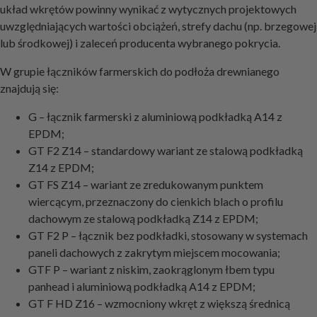
układ wkrętów powinny wynikać z wytycznych projektowych
uwzględniających wartości obciążeń, strefy dachu (np. brzegowej
lub środkowej) i zaleceń producenta wybranego pokrycia.
W grupie łączników farmerskich do podłoża drewnianego
znajdują się:
G – łącznik farmerski z aluminiową podkładką A14 z
EPDM;
GT F2 Z14 – standardowy wariant ze stalową podkładką
Z14 z EPDM;
GT FS Z14 – wariant ze zredukowanym punktem
wiercącym, przeznaczony do cienkich blach o profilu
dachowym ze stalową podkładką Z14 z EPDM;
GT F2 P – łącznik bez podkładki, stosowany w systemach
paneli dachowych z zakrytym miejscem mocowania;
GTF P – wariant z niskim, zaokrąglonym łbem typu
panhead i aluminiową podkładką A14 z EPDM;
GT F HD Z16 – wzmocniony wkręt z większą średnicą