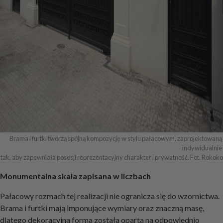
Brama i furtki tworzą spójną kompozycję w stylu pałacowym, zaprojektowaną 
indywidualnie 

tak, aby zapewniała posesji reprezentacyjny charakter i prywatność. Fot. Rokoko
Monumentalna skala zapisana w liczbach
Pałacowy rozmach tej realizacji nie ogranicza się do wzornictwa.
Brama i furtki mają imponujące wymiary oraz znaczną masę,
dlatego dekoracyjna forma została oparta na odpowiednio