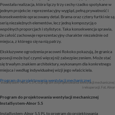
Powstała realizacja, która łączy trzy cechy rzadko spotykane w
jednym projekcie: reprezentacyjny wygląd, pełną prywatność i
konsekwentnie opracowany detal. Brama oraz cztery furtki nie są
serią niezależnych elementów, lecz jedną kompozycją o
wspólnych proporcjach i stylistyce. Taka konsekwencja sprawia,
że całość zachowuje reprezentacyjny charakter niezależnie od
miejsca, z którego się na nią patrzy.
Ekskluzywne ogrodzenia pracowni Rokoko pokazują, że granica
posesji może być czymś więcej niż zabezpieczeniem. Może stać
się trwałym znakiem architektury, wykonanym dla konkretnego
miejsca i według indywidualnej wizji jego właściciela.
Nawigacja
Program do projektowania wentylacji mechanicznej
InstalSystem-Alnor 5.5 PL to program do projektowania wentylacji mechanicznej 
i rekuperacji. Fot. Alnor
wpisu
Program do projektowania wentylacji mechanicznej
InstalSystem-Alnor 5.5
InstalSystem-Alnor 5.5 PL to program do projektowania