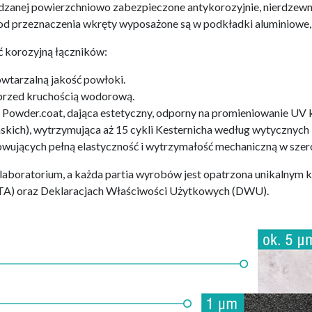
zanej powierzchniowo zabezpieczone antykorozyjnie, nierdzewnej 
i od przeznaczenia wkręty wyposażone są w podkładki aluminiow
 korozyjną łączników:
wtarzalną jakość powłoki.
przed kruchością wodorową.
owder.coat, dająca estetyczny, odporny na promieniowanie UV k
skich), wytrzymująca aż 15 cykli Kesternicha według wytycznych
wujących pełną elastyczność i wytrzymałość mechaniczną w szer
laboratorium, a każda partia wyrobów jest opatrzona unikalnym
ETA) oraz Deklaracjach Właściwości Użytkowych (DWU).