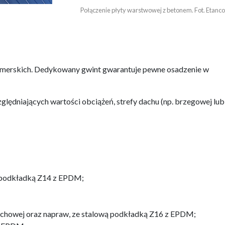
Połączenie płyty warstwowej z betonem. Fot. Etanco
armerskich. Dedykowany gwint gwarantuje pewne osadzenie w
ędniających wartości obciążeń, strefy dachu (np. brzegowej lub
ą podkładką Z14 z EPDM;
dachowej oraz napraw, ze stalową podkładką Z16 z EPDM;