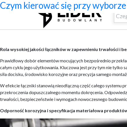
Systemy zamocowań dachów płas
Dom z prefabrykatów opinie – c
Nowoczesne bramy przesuwne: wy
Jak dobrać maskownicę karnisza
Licznik Geigera w kontroli mate
Jak ograniczyć ryzyko przestoj
Czym kierować się przy wyborze 
Rola wysokiej jakości łączników w zapewnieniu trwałości i 
Prawidłowy dobór elementów mocujących bezpośrednio przekłada s
całym cyklu jego użytkowania. Kluczowa jest przy tym nie tylko
siła docisku, środowisko korozyjne oraz precyzja samego montaż
W efekcie łączniki stanowią nieodłączną część całego systemu p
przekroczenia dopuszczalnego momentu dokręcenia. Odpowiedzią 
trwałości, bezpieczeństwie i wymogach nowoczesnego budowni
Odporność korozyjna i specyfikacja materiałowa produkt