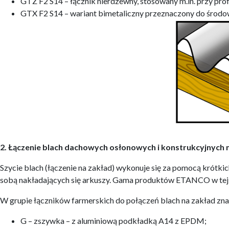
GTZ F2 S14 – łącznik nierdzewny, stosowany m.in. przy pr
GTX F2 S14 – wariant bimetaliczny przeznaczony do środow
2. Łączenie blach dachowych osłonowych i konstrukcyjnych 
Szycie blach (łączenie na zakład) wykonuje się za pomocą krótkic
sobą nakładających się arkuszy. Gama produktów ETANCO w tej g
W grupie łączników farmerskich do połączeń blach na zakład znaj
G – zszywka – z aluminiową podkładką A14 z EPDM;