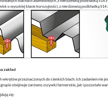
ofilowanych blachach aluminiowych, z nierdzewną podkładką S14
isk o wysokiej klasie korozyjności, z nierdzewną podkładką S1
na zakład
h wkrętów przeznaczonych do cienkich blach. Ich zadaniem nie jes
rupie obejmuje zarówno zszywki farmerskie, jak i pozostałe wa
dują się: