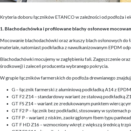
Kryteria doboru łączników ETANCO w zależności od podłoża i
1. Blachodachówka i profilowane blachy osłonowe mocowa
Mocowanie blachodachówki oraz arkuszy blach osłonowych do ła
materiale, natomiast podkładka z nawulkanizowanym EPDM odpo
Blachodachówki mocujemy w zagłębieniu fali. Zagęszczenie oraz
środkowej) i zaleceń producenta wybranego pokrycia.
W grupie łączników farmerskich do podłoża drewnianego znajdują
G – łącznik farmerski z aluminiową podkładką A14 z EPDM
GT F2 Z14 – standardowy wariant ze stalową podkładką 
GT FS Z14 – wariant ze zredukowanym punktem wiercącym,
GT F2 P – łącznik bez podkładki, stosowany w systemach 
GTF P – wariant z niskim, zaokrąglonym łbem typu panhea
GT F HD Z16 – wzmocniony wkręt z większą średnicą trzpi