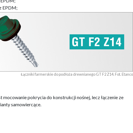
 z EPDM;
4 z EPDM;
Łączniki farmerskie do podłoża drewnianego GT F2 Z14. Fot. Etanco
t mocowanie pokrycia do konstrukcji nośnej, lecz łączenie ze
rianty samowiercące.