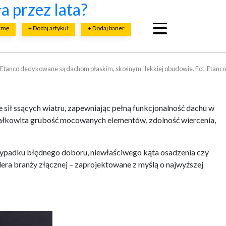
budowy firmy ETANCO
budową?
ństwa i bezawaryjności
znych?
a przez lata?
irmę
+ Dodaj artykuł
+ Dodaj baner
Etanco dedykowane są dachom płaskim, skośnym i lekkiej obudowie. Fot. Etanco
sił ssących wiatru, zapewniając pełną funkcjonalność dachu w
 całkowita grubość mocowanych elementów, zdolność wiercenia,
rzypadku błędnego doboru, niewłaściwego kąta osadzenia czy
a branży złącznej – zaprojektowane z myślą o najwyższej