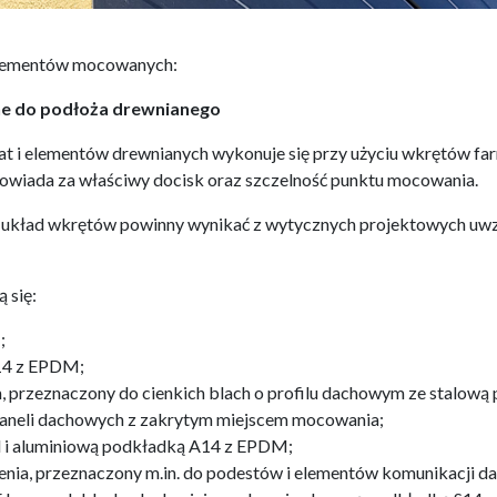
 elementów mocowanych:
ne do podłoża drewnianego
t i elementów drewnianych wykonuje się przy użyciu wkrętów f
wiada za właściwy docisk oraz szczelność punktu mocowania.
 układ wkrętów powinny wynikać z wytycznych projektowych uwzgl
 się:
;
Z14 z EPDM;
 przeznaczony do cienkich blach o profilu dachowym ze stalow
paneli dachowych z zakrytym miejscem mocowania;
d i aluminiową podkładką A14 z EPDM;
enia, przeznaczony m.in. do podestów i elementów komunikacji 