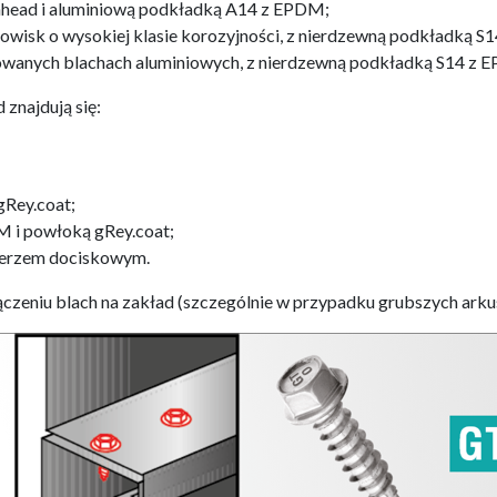
nhead i aluminiową podkładką A14 z EPDM;
owisk o wysokiej klasie korozyjności, z nierdzewną podkładką S
ilowanych blachach aluminiowych, z nierdzewną podkładką S14 z 
znajdują się:
gRey.coat;
 i powłoką gRey.coat;
ierzem dociskowym.
łączeniu blach na zakład (szczególnie w przypadku grubszych arku