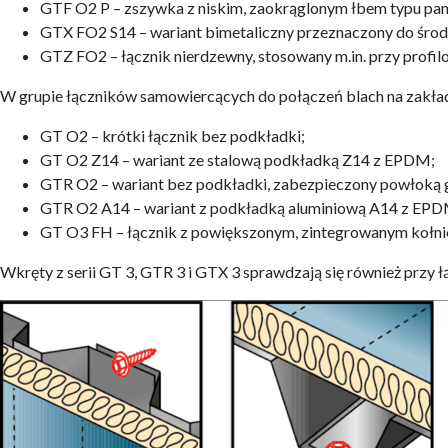
GTF O2 P – zszywka z niskim, zaokrąglonym łbem typu pa
GTX FO2 S14 – wariant bimetaliczny przeznaczony do środ
GTZ FO2 – łącznik nierdzewny, stosowany m.in. przy prof
W grupie łączników samowiercących do połączeń blach na zakład 
GT O2 – krótki łącznik bez podkładki;
GT O2 Z14 – wariant ze stalową podkładką Z14 z EPDM;
GTR O2 – wariant bez podkładki, zabezpieczony powłoką 
GTR O2 A14 – wariant z podkładką aluminiową A14 z EPDM
GT O3 FH – łącznik z powiększonym, zintegrowanym kołn
Wkręty z serii GT 3, GTR 3 i GTX 3 sprawdzają się również przy 