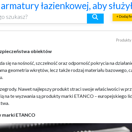
kich i skośnych oraz lekkiej o
o naprawdę warto ocenić przed 
znaczniki trwałości, bezpiecze
? Praktyczny poradnik
riałów budowlanych i złomu
ów przy pracy maszyn geotechnic
armatury łazienkowej, aby służył
+ Dodaj f
Produkty 
bezpieczeństwa obiektów
ię na nośność, szczelność oraz odporność pokrycia na działanie 
 sama geometria wkrętów, lecz także rodzaj materiału bazowego,
u.
rzegrody. Nawet najlepszy produkt straci swoje właściwości w p
na te wyzwania są produkty marki ETANCO – europejskiego lider
ctwa.
ów marki ETANCO