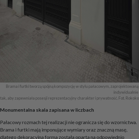
Brama i furtki tworzą spójną kompozycję w stylu pałacowym, zaprojektowaną 
indywidualnie 

tak, aby zapewniała posesji reprezentacyjny charakter i prywatność. Fot. Rokoko
Monumentalna skala zapisana w liczbach
Pałacowy rozmach tej realizacji nie ogranicza się do wzornictwa.
Brama i furtki mają imponujące wymiary oraz znaczną masę,
dlatego dekoracyjna forma została oparta na odpowiednio