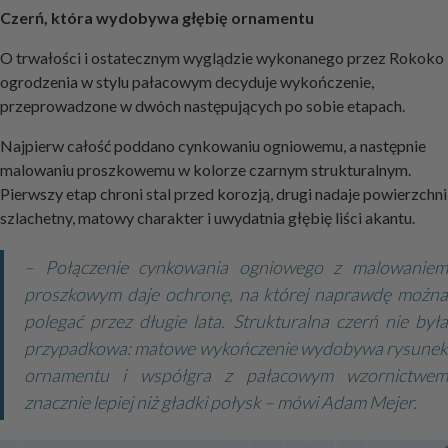
Czerń, która wydobywa głębię ornamentu
O trwałości i ostatecznym wyglądzie wykonanego przez Rokoko
ogrodzenia w stylu pałacowym decyduje wykończenie,
przeprowadzone w dwóch następujących po sobie etapach.
Najpierw całość poddano cynkowaniu ogniowemu, a następnie
malowaniu proszkowemu w kolorze czarnym strukturalnym.
Pierwszy etap chroni stal przed korozją, drugi nadaje powierzchni
szlachetny, matowy charakter i uwydatnia głębię liści akantu.
– Połączenie cynkowania ogniowego z malowaniem
proszkowym daje ochronę, na której naprawdę można
polegać przez długie lata. Strukturalna czerń nie była
przypadkowa: matowe wykończenie wydobywa rysunek
ornamentu i współgra z pałacowym wzornictwem
znacznie lepiej niż gładki połysk – mówi Adam Mejer.