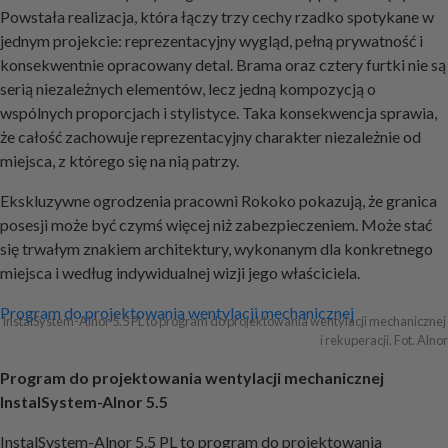
Powstała realizacja, która łączy trzy cechy rzadko spotykane w
jednym projekcie: reprezentacyjny wygląd, pełną prywatność i
konsekwentnie opracowany detal. Brama oraz cztery furtki nie są
serią niezależnych elementów, lecz jedną kompozycją o
wspólnych proporcjach i stylistyce. Taka konsekwencja sprawia,
że całość zachowuje reprezentacyjny charakter niezależnie od
miejsca, z którego się na nią patrzy.
Ekskluzywne ogrodzenia pracowni Rokoko pokazują, że granica
posesji może być czymś więcej niż zabezpieczeniem. Może stać
się trwałym znakiem architektury, wykonanym dla konkretnego
miejsca i według indywidualnej wizji jego właściciela.
Nawigacja
Program do projektowania wentylacji mechanicznej
InstalSystem-Alnor 5.5 PL to program do projektowania wentylacji mechanicznej 
i rekuperacji. Fot. Alnor
wpisu
Program do projektowania wentylacji mechanicznej
InstalSystem-Alnor 5.5
InstalSystem-Alnor 5.5 PL to program do projektowania