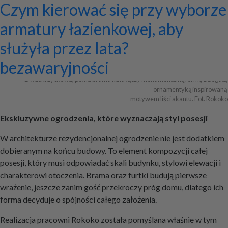
Ekskluzywne ogrodzenia z
Program do projektowania
Jak zaprojektować ścianę
Systemy zamocowań dachów
Dom z prefabrykatów opinie –
Nowoczesne bramy przesuwne:
Jak dobrać maskownicę
Licznik Geigera w kontroli
Jak ograniczyć ryzyko
Czym kierować się przy wyborze
pałacowym rozmachem
wentylacji mechanicznej
telewizyjną, która pasuje do
płaskich i skośnych oraz lekkiej
co naprawdę warto ocenić przed
wyznaczniki trwałości,
karnisza? Praktyczny poradnik
materiałów budowlanych i
przestojów przy pracy maszyn
armatury łazienkowej, aby
całej aranżacji?
obudowy firmy ETANCO
budową?
bezpieczeństwa i
złomu
geotechnicznych?
służyła przez lata?
+ Dodaj firmę
+ Dodaj artykuł
+ Dodaj baner
bezawaryjności
Dwuskrzydłowa, pełna brama kuta łączy monumentalną formę z bogatą 
ornamentyką inspirowaną 

motywem liści akantu. Fot. Rokoko
Ekskluzywne ogrodzenia, które wyznaczają styl posesji
W architekturze rezydencjonalnej ogrodzenie nie jest dodatkiem
dobieranym na końcu budowy. To element kompozycji całej
posesji, który musi odpowiadać skali budynku, stylowi elewacji i
charakterowi otoczenia. Brama oraz furtki budują pierwsze
wrażenie, jeszcze zanim gość przekroczy próg domu, dlatego ich
forma decyduje o spójności całego założenia.
Realizacja pracowni Rokoko została pomyślana właśnie w tym