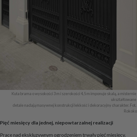
Kuta brama o wysokości 3 m i szerokości 4,5 m imponuje skalą, a misternie 
ukształtowane 

detale nadają masywnej konstrukcji lekkość i dekoracyjny charakter. Fot. 
Rokoko
Pięć miesięcy dla jednej, niepowtarzalnej realizacji
Prace nad ekskluzywnym ogrodzeniem trwały pięć miesięcy.