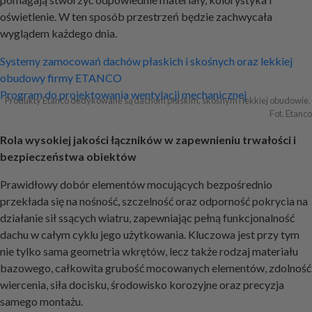
oświetlenie. W ten sposób przestrzeń będzie zachwycała
wyglądem każdego dnia.
Nawigacja
Systemy zamocowań dachów płaskich i skośnych oraz lekkiej
obudowy firmy ETANCO
wpisu
Program do projektowania wentylacji mechanicznej
Produkty Etanco dedykowane są dachom płaskim, skośnym i lekkiej obudowie. 
Fot. Etanco
Rola wysokiej jakości łączników w zapewnieniu trwałości i
bezpieczeństwa obiektów
Prawidłowy dobór elementów mocujących bezpośrednio
przekłada się na nośność, szczelność oraz odporność pokrycia na
działanie sił ssących wiatru, zapewniając pełną funkcjonalność
dachu w całym cyklu jego użytkowania. Kluczowa jest przy tym
nie tylko sama geometria wkrętów, lecz także rodzaj materiału
bazowego, całkowita grubość mocowanych elementów, zdolność
wiercenia, siła docisku, środowisko korozyjne oraz precyzja
samego montażu.