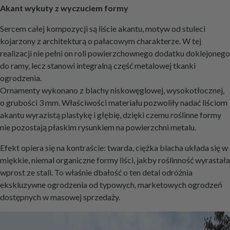
Akant wykuty z wyczuciem formy
Sercem całej kompozycji są liście akantu, motyw od stuleci
kojarzony z architekturą o pałacowym charakterze. W tej
realizacji nie pełni on roli powierzchownego dodatku doklejonego
do ramy, lecz stanowi integralną część metalowej tkanki
ogrodzenia.
Ornamenty wykonano z blachy niskowęglowej, wysokotłocznej,
o grubości 3 mm. Właściwości materiału pozwoliły nadać liściom
akantu wyrazistą plastykę i głębię, dzięki czemu roślinne formy
nie pozostają płaskim rysunkiem na powierzchni metalu.
Efekt opiera się na kontraście: twarda, ciężka blacha układa się w
miękkie, niemal organiczne formy liści, jakby roślinność wyrastała
wprost ze stali. To właśnie dbałość o ten detal odróżnia
ekskluzywne ogrodzenia od typowych, marketowych ogrodzeń
dostępnych w masowej sprzedaży.