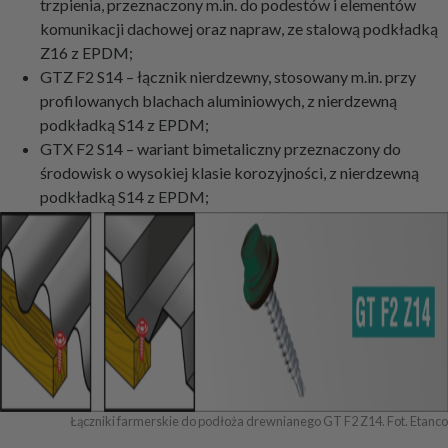
trzpienia, przeznaczony m.in. do podestów i elementów
komunikacji dachowej oraz napraw, ze stalową podkładką
Z16 z EPDM;
GTZ F2 S14 – łącznik nierdzewny, stosowany m.in. przy
profilowanych blachach aluminiowych, z nierdzewną
podkładką S14 z EPDM;
GTX F2 S14 – wariant bimetaliczny przeznaczony do
środowisk o wysokiej klasie korozyjności, z nierdzewną
podkładką S14 z EPDM;
Łączniki farmerskie do podłoża drewnianego GT F2 Z14. Fot. Etanco