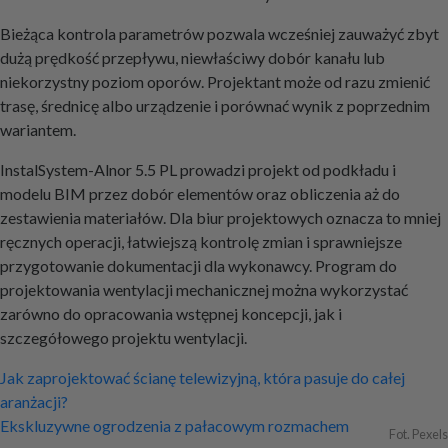
Bieżąca kontrola parametrów pozwala wcześniej zauważyć zbyt
dużą prędkość przepływu, niewłaściwy dobór kanału lub
niekorzystny poziom oporów. Projektant może od razu zmienić
trasę, średnicę albo urządzenie i porównać wynik z poprzednim
wariantem.
InstalSystem-Alnor 5.5 PL prowadzi projekt od podkładu i
modelu BIM przez dobór elementów oraz obliczenia aż do
zestawienia materiałów. Dla biur projektowych oznacza to mniej
ręcznych operacji, łatwiejszą kontrolę zmian i sprawniejsze
przygotowanie dokumentacji dla wykonawcy. Program do
projektowania wentylacji mechanicznej można wykorzystać
zarówno do opracowania wstępnej koncepcji, jak i
szczegółowego projektu wentylacji.
Nawigacja
Jak zaprojektować ścianę telewizyjną, która pasuje do całej
aranżacji?
wpisu
Ekskluzywne ogrodzenia z pałacowym rozmachem
Fot. Pexels