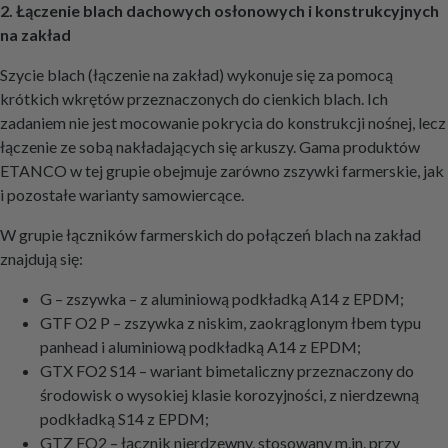
2. Łączenie blach dachowych osłonowych i konstrukcyjnych
na zakład
Szycie blach (łączenie na zakład) wykonuje się za pomocą
krótkich wkrętów przeznaczonych do cienkich blach. Ich
zadaniem nie jest mocowanie pokrycia do konstrukcji nośnej, lecz
łączenie ze sobą nakładających się arkuszy. Gama produktów
ETANCO w tej grupie obejmuje zarówno zszywki farmerskie, jak
i pozostałe warianty samowiercące.
W grupie łączników farmerskich do połączeń blach na zakład
znajdują się:
G – zszywka – z aluminiową podkładką A14 z EPDM;
GTF O2 P – zszywka z niskim, zaokrąglonym łbem typu
panhead i aluminiową podkładką A14 z EPDM;
GTX FO2 S14 – wariant bimetaliczny przeznaczony do
środowisk o wysokiej klasie korozyjności, z nierdzewną
podkładką S14 z EPDM;
GTZ FO2 – łącznik nierdzewny, stosowany m.in. przy