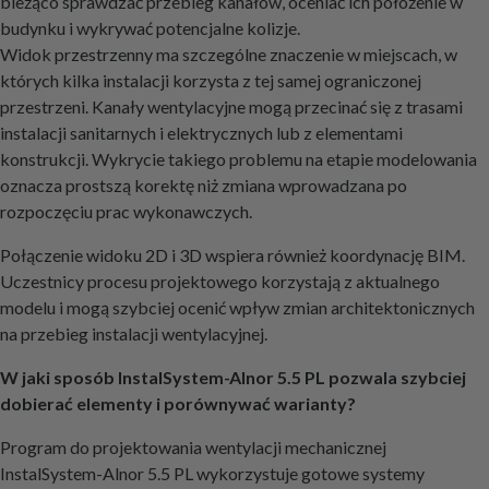
bieżąco sprawdzać przebieg kanałów, oceniać ich położenie w
budynku i wykrywać potencjalne kolizje.
Widok przestrzenny ma szczególne znaczenie w miejscach, w
których kilka instalacji korzysta z tej samej ograniczonej
przestrzeni. Kanały wentylacyjne mogą przecinać się z trasami
instalacji sanitarnych i elektrycznych lub z elementami
konstrukcji. Wykrycie takiego problemu na etapie modelowania
oznacza prostszą korektę niż zmiana wprowadzana po
rozpoczęciu prac wykonawczych.
Połączenie widoku 2D i 3D wspiera również koordynację BIM.
Uczestnicy procesu projektowego korzystają z aktualnego
modelu i mogą szybciej ocenić wpływ zmian architektonicznych
na przebieg instalacji wentylacyjnej.
W jaki sposób InstalSystem-Alnor 5.5 PL pozwala szybciej
dobierać elementy i porównywać warianty?
Program do projektowania wentylacji mechanicznej
InstalSystem-Alnor 5.5 PL wykorzystuje gotowe systemy