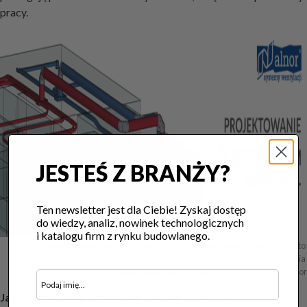
pracy.
JESTEŚ Z BRANŻY?
Ten newsletter jest dla Ciebie! Zyskaj dostęp
do wiedzy, analiz, nowinek technologicznych
i katalogu firm z rynku budowlanego.
Projektowanie wentylacji mechanicznej w InstalSystem-Alnor 5.5 PL to 
modelowanie, obliczenia 

i dobór elementów w jednym narzędziu. Fot. Alnor
Jak kontrolować przepływy i straty ciśnienia podczas