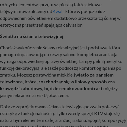
różnych elementów sprzętu wspierają także ciekawe
trójwymiarowe akcenty od
4wall
, które w połączeniu z
odpowiednim oświetleniem dodatkowo przekształcą ścianę w
estetyczną przestrzeń spajającą cały salon.
Światło na ścianie telewizyjnej
Chociaż wykończenie ściany telewizyjnej jest podstawą, która
pomaga dopasować ją do reszty salonu, kompletna aranżacja
wymaga odpowiedniej oprawy świetlnej. Lampy pełnią nie tylko
funkcję dekoracyjną, ale także podnoszą komfort oglądania po
zmroku. Możesz postawić na miękkie
światło za panelem
telewizora, które, rozchodząc się w liniowy sposób zza
krawędzi zabudowy, będzie redukować kontrast
między
jasnym ekranem a resztą otoczenia.
Dobrze zaprojektowana ściana telewizyjna pozwala połączyć
estetykę z funkcjonalnością. Tylko wtedy sprzęt RTV staje się
naturalnym elementem całej aranżacji salonu. Spójną kompozycję
pomagają stworzyć odpowiednie materiały, kolorystyka i