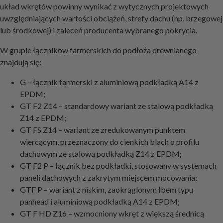
układ wkrętów powinny wynikać z wytycznych projektowych
uwzględniających wartości obciążeń, strefy dachu (np. brzegowej
lub środkowej) i zaleceń producenta wybranego pokrycia.
W grupie łączników farmerskich do podłoża drewnianego
znajdują się:
G – łącznik farmerski z aluminiową podkładką A14 z
EPDM;
GT F2 Z14 – standardowy wariant ze stalową podkładką
Z14 z EPDM;
GT FS Z14 – wariant ze zredukowanym punktem
wiercącym, przeznaczony do cienkich blach o profilu
dachowym ze stalową podkładką Z14 z EPDM;
GT F2 P – łącznik bez podkładki, stosowany w systemach
paneli dachowych z zakrytym miejscem mocowania;
GTF P – wariant z niskim, zaokrąglonym łbem typu
panhead i aluminiową podkładką A14 z EPDM;
GT F HD Z16 – wzmocniony wkręt z większą średnicą