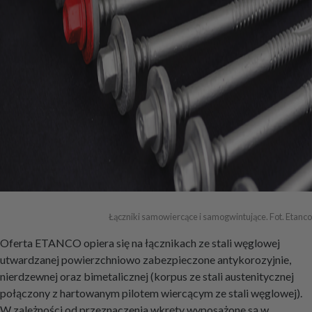
Łączniki samowiercące i samogwintujące. Fot. Etanco
Oferta ETANCO opiera się na łącznikach ze stali węglowej
utwardzanej powierzchniowo zabezpieczone antykorozyjnie,
nierdzewnej oraz bimetalicznej (korpus ze stali austenitycznej
połączony z hartowanym pilotem wiercącym ze stali węglowej).
W zależności od przeznaczenia wkręty wyposażone są w