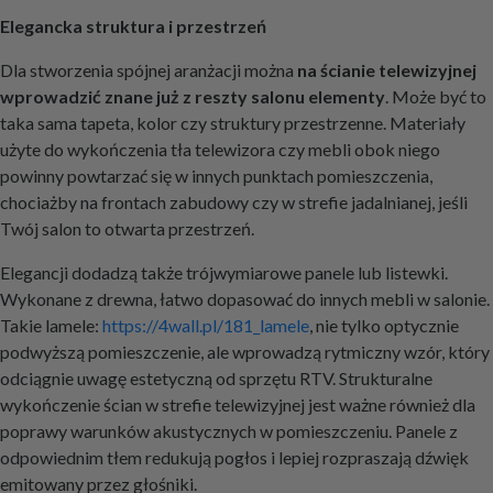
Elegancka struktura i przestrzeń
Dla stworzenia spójnej aranżacji można
na ścianie telewizyjnej
wprowadzić znane już z reszty salonu elementy
. Może być to
taka sama tapeta, kolor czy struktury przestrzenne. Materiały
użyte do wykończenia tła telewizora czy mebli obok niego
powinny powtarzać się w innych punktach pomieszczenia,
chociażby na frontach zabudowy czy w strefie jadalnianej, jeśli
Twój salon to otwarta przestrzeń.
Elegancji dodadzą także trójwymiarowe panele lub listewki.
Wykonane z drewna, łatwo dopasować do innych mebli w salonie.
Takie lamele:
https://4wall.pl/181_lamele
, nie tylko optycznie
podwyższą pomieszczenie, ale wprowadzą rytmiczny wzór, który
odciągnie uwagę estetyczną od sprzętu RTV. Strukturalne
wykończenie ścian w strefie telewizyjnej jest ważne również dla
poprawy warunków akustycznych w pomieszczeniu. Panele z
odpowiednim tłem redukują pogłos i lepiej rozpraszają dźwięk
emitowany przez głośniki.